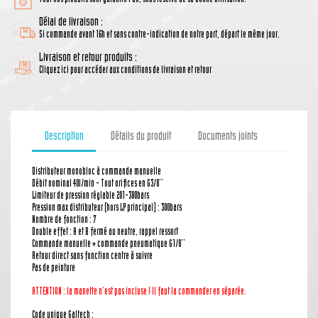
Délai de livraison :
Si commande avant 16h et sans contre-indication de notre part, départ le même jour.
Livraison et retour produits :
Cliquez ici pour accéder aux conditions de livraison et retour
Description
Détails du produit
Documents joints
Distributeur monobloc à commande manuelle
Débit nominal 40l/min - Tout orifices en G3/8''
Limiteur de pression réglable 201-380bars
Pression max distributeur (hors LP principal) : 300bars
Nombre de fonction : 7
Double effet : A et B fermé au neutre, rappel ressort
Commande manuelle + commande pneumatique G1/8''
Retour direct sans fonction centre à suivre
Pas de peinture
ATTENTION : la manette
n'est pas incluse ! Il faut la commander en séparée.
Code unique Galtech :