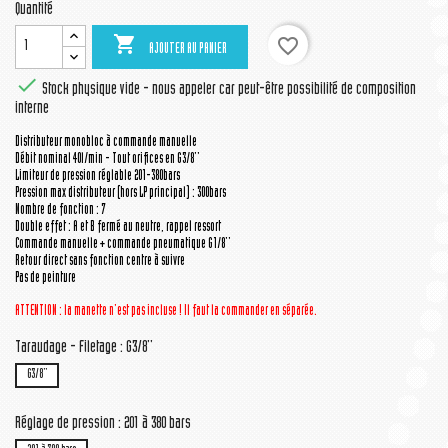
Quantité

favorite_border
AJOUTER AU PANIER

Stock physique vide - nous appeler car peut-être possibilité de composition
interne
Distributeur monobloc à commande manuelle
Débit nominal 40l/min - Tout orifices en G3/8''
Limiteur de pression réglable 201-380bars
Pression max distributeur (hors LP principal) : 300bars
Nombre de fonction : 7
Double effet : A et B fermé au neutre, rappel ressort
Commande manuelle + commande pneumatique G1/8''
Retour direct sans fonction centre à suivre
Pas de peinture
ATTENTION : la manette
n'est pas incluse ! Il faut la commander en séparée.
Taraudage - Filetage : G3/8''
G3/8''
Réglage de pression : 201 à 380 bars