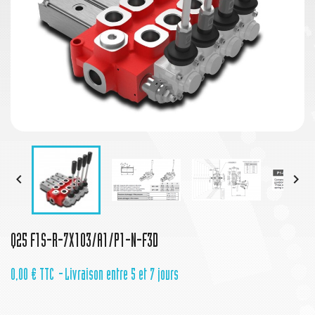


Q25 F1S-R-7X103/A1/P1-N-F3D
0,00 €
TTC
Livraison entre 5 et 7 jours