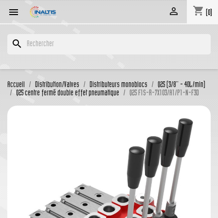
shopping_cart


(0)
search
Accueil
Distribution/Valves
Distributeurs monoblocs
Q25 (3/8'' - 40L/min)
Q25 centre fermé double effet pneumatique
Q25 F1S-R-7X103/A1/P1-N-F3D