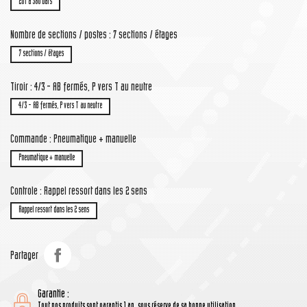
201 à 380 bars
Nombre de sections / postes : 7 sections / étages
7 sections / étages
Tiroir : 4/3 - AB fermés, P vers T au neutre
4/3 - AB fermés, P vers T au neutre
Commande : Pneumatique + manuelle
Pneumatique + manuelle
Controle : Rappel ressort dans les 2 sens
Rappel ressort dans les 2 sens
Partager
Garantie :
Tout nos produits sont garantis 1 an, sous réserve de sa bonne utilisation.