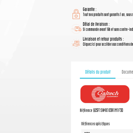
Garantie :
Tout nos produits sont garantis 1 an, sous 
Délai de livraison :
Si commande avant 16h et sans contre-indi
Livraison et retour produits :
Cliquez ici pour accéder aux conditions de 
Détails du produit
Documen
Q25F1SN4X103A1M1F3D
Référence
Références spécifiques