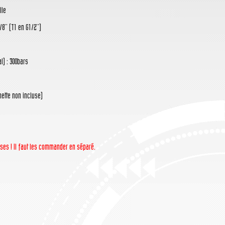
lle
8'' (T1 en G1/2'')
l) : 300bars
nette non incluse)
uses ! Il faut les commander en séparé.