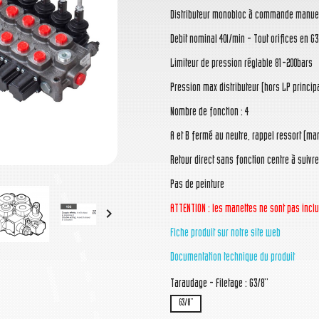
Distributeur monobloc à commande manue
Debit nominal 40l/min - Tout orifices en G3/
Limiteur de pression réglable 81-200bars
Pression max distributeur (hors LP principa
Nombre de fonction : 4
A et B fermé au neutre, rappel ressort (ma
Retour direct sans fonction centre à suivre
Pas de peinture
ATTENTION : les manettes ne sont pas incl

Fiche produit sur notre site web
Documentation technique du produit
Taraudage - Filetage : G3/8''
G3/8''