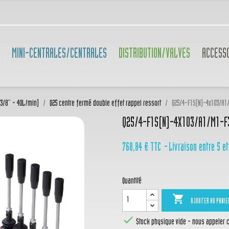
MINI-CENTRALES/CENTRALES
DISTRIBUTION/VALVES
ACCESS
(3/8'' - 40L/min)
Q25 centre fermé double effet rappel ressort
Q25/4-F1S(N)-4x103/A1/
Q25/4-F1S(N)-4X103/A1/M1-F
768,84 €
TTC
Livraison entre 5 et
Quantité

AJOUTER AU PANIE

Stock physique vide - nous appeler ca