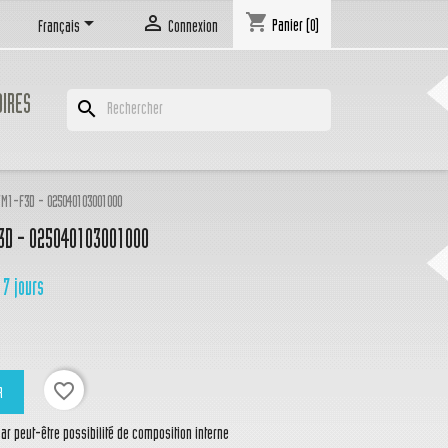
shopping_cart


Panier
(0)
Français
Connexion
OIRES
search
M1-F3D - 025040103001000
3D - 025040103001000
 7 jours
favorite_border
R
r peut-être possibilité de composition interne