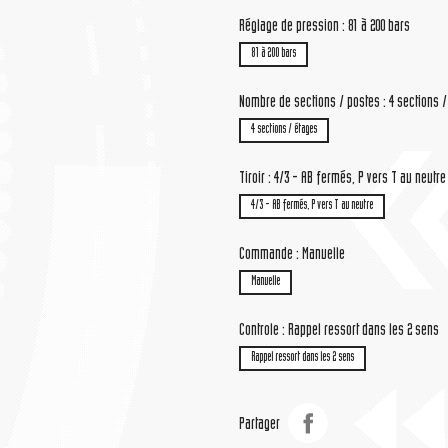
Réglage de pression : 81 à 200 bars
81 à 200 bars
Nombre de sections / postes : 4 sections 
4 sections / étages
Tiroir : 4/3 - AB fermés, P vers T au neutre
4/3 - AB fermés, P vers T au neutre
Commande : Manuelle
Manuelle
Controle : Rappel ressort dans les 2 sens
Rappel ressort dans les 2 sens
Partager