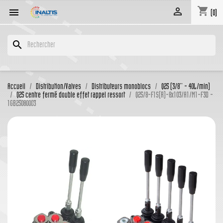
shopping_cart


(0)
search
Accueil
Distribution/Valves
Distributeurs monoblocs
Q25 (3/8'' - 40L/min)
Q25 centre fermé double effet rappel ressort
Q25/8-F1S(R)-8x103/A1/M1-F3D -
1GB25080003