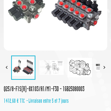


Q25/8-F1S(R)-8X103/A1/M1-F3D - 1GB25080003
1 412,60 €
TTC
Livraison entre 5 et 7 jours