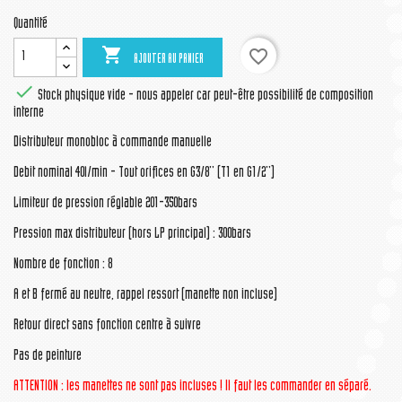
Quantité

favorite_border
AJOUTER AU PANIER

Stock physique vide - nous appeler car peut-être possibilité de composition
interne
Distributeur monobloc à commande manuelle
Debit nominal 40l/min - Tout orifices en G3/8'' (T1 en G1/2'')
Limiteur de pression réglable 201-350bars
Pression max distributeur (hors LP principal) : 300bars
Nombre de fonction : 8
A et B fermé au neutre, rappel ressort (manette non incluse)
Retour direct sans fonction centre à suivre
Pas de peinture
ATTENTION : les manettes ne sont pas incluses ! Il faut les commander en séparé.