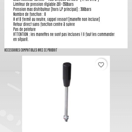
Limiteur de pression réglable 201-350bars
Pression max distributeur (hors LP principal) : 300bars
Nombre de fonction : 8
A et B fermé au neutre, rappel ressort (manette non incluse)
Retour direct sans fonction centre à suivre
Pas de peinture
ATTENTION : les manettes ne sont pas incluses ! Il faut les commander
en séparé.
ACCESSOIRES COMPATIBLES AVEC CE PRODUIT
favorite_border