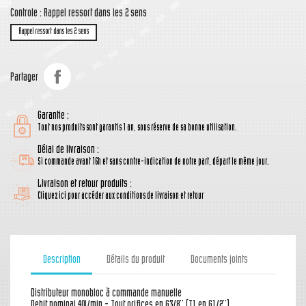
Controle : Rappel ressort dans les 2 sens
Rappel ressort dans les 2 sens
Partager
Garantie :
Tout nos produits sont garantis 1 an, sous réserve de sa bonne utilisation.
Délai de livraison :
Si commande avant 16h et sans contre-indication de notre part, départ le même jour.
Livraison et retour produits :
Cliquez ici pour accéder aux conditions de livraison et retour
Description
Détails du produit
Documents joints
Distributeur monobloc à commande manuelle
Debit nominal 40l/min - Tout orifices en G3/8'' (T1 en G1/2'')