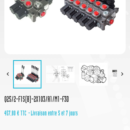


Q25/2-F1S(B)-2X103/A1/M1-F3D
457,80 €
TTC
Livraison entre 5 et 7 jours