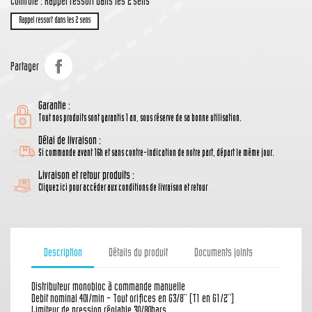
Controle : Rappel ressort dans les 2 sens
Rappel ressort dans les 2 sens
Partager
Garantie :
Tout nos produits sont garantis 1 an, sous réserve de sa bonne utilisation.
Délai de livraison :
Si commande avant 16h et sans contre-indication de notre part, départ le même jour.
Livraison et retour produits :
Cliquez ici pour accéder aux conditions de livraison et retour
Description
Détails du produit
Documents joints
Distributeur monobloc à commande manuelle
Debit nominal 40l/min - Tout orifices en G3/8'' (T1 en G1/2'')
Limiteur de pression réglable 30/80bars