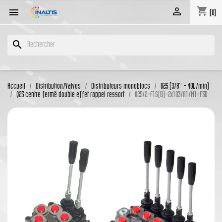
shopping_cart


(0)
search
Accueil
Distribution/Valves
Distributeurs monoblocs
Q25 (3/8'' - 40L/min)
Q25 centre fermé double effet rappel ressort
Q25/2-F1S(B)-2x103/A1/M1-F3D