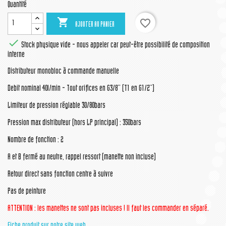
Quantité

favorite_border
AJOUTER AU PANIER

Stock physique vide - nous appeler car peut-être possibilité de composition
interne
Distributeur monobloc à commande manuelle
Debit nominal 40l/min - Tout orifices en G3/8'' (T1 en G1/2'')
Limiteur de pression réglable 30/80bars
Pression max distributeur (hors LP principal) : 350bars
Nombre de fonction : 2
A et B fermé au neutre, rappel ressort (manette non incluse)
Retour direct sans fonction centre à suivre
Pas de peinture
ATTENTION : les manettes ne sont pas incluses ! Il faut les commander en séparé.