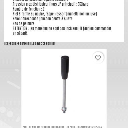
Pression max distributeur (hors LP principal) : 350bars
Nombre de fonction : 2
A et B fermé au neutre, rappel ressort (manette non incluse)
Retour direct sans fonction centre à suivre
Pas de peinture
ATTENTION : les manettes ne sont pas incluses ! Il faut les commander
en séparé.
ACCESSOIRES COMPATIBLES AVEC CE PRODUIT
favorite_border
MANETTE M8 X 164 STANDARD POUR DISTRIBUTEUR MANUEL Q15/GMV15/Q35/Q25/Q45 -...