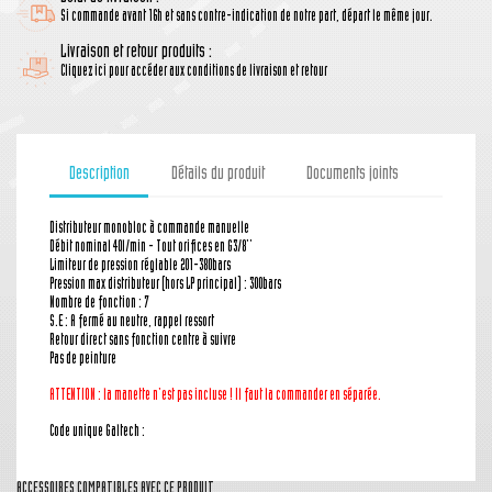
Si commande avant 16h et sans contre-indication de notre part, départ le même jour.
Livraison et retour produits :
Cliquez ici pour accéder aux conditions de livraison et retour
Description
Détails du produit
Documents joints
Distributeur monobloc à commande manuelle
Débit nominal 40l/min - Tout orifices en G3/8''
Limiteur de pression réglable 201-380bars
Pression max distributeur (hors LP principal) : 300bars
Nombre de fonction : 7
S.E : A fermé au neutre, rappel ressort
Retour direct sans fonction centre à suivre
Pas de peinture
ATTENTION : la manette n'est pas incluse ! Il faut la commander en séparée.
Code unique Galtech :
ACCESSOIRES COMPATIBLES AVEC CE PRODUIT