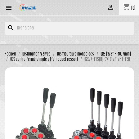
shopping_cart


(0)
search
Accueil
Distribution/Valves
Distributeurs monoblocs
Q25 (3/8'' - 40L/min)
Q25 centre fermé simple effet rappel ressort
Q25/7-F1S(R)-7X101/A1/M1-F3D