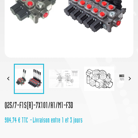


Q25/7-F1S(R)-7X101/A1/M1-F3D
984,74 €
TTC
Livraison entre 1 et 3 jours