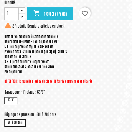
Quantité

favorite_border
AJOUTER AU PANIER

2 Produits
Derniers articles en stock
Distributeur monobloc à commande manuelle
Débit nominal 40l/min - Tout orifices en G3/8''
Limiteur de pression réglable 201-380bars
Pression max distributeur (hors LP principal) : 300bars
Nombre de fonction : 7
S.E : A fermé au neutre, rappel ressort
Retour direct sans fonction centre à suivre
Pas de peinture
ATTENTION : la manette n'est pas incluse ! Il faut la commander en séparée.
Taraudage - Filetage : G3/8''
G3/8''
Réglage de pression : 201 à 380 bars
201 à 380 bars