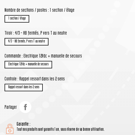
Nombre de sections / postes : 1 section / étage
1 section / étage
Tiroir : 4/3 - AB fermés, P vers T au neutre
4/3 - AB fermés, P vers T au neutre
Commande : Electrique 12Vdc + manuelle de secours
Electrique 12Vdc + manuelle de secours
Controle : Rappel ressort dans les 2 sens
Rappel ressort dans les 2 sens
Partager
Garantie :
Tout nos produits sont garantis 1 an, sous réserve de sa bonne utilisation.