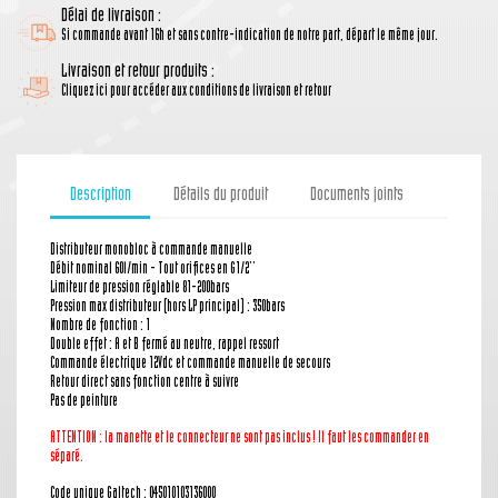
Délai de livraison :
Si commande avant 16h et sans contre-indication de notre part, départ le même jour.
Livraison et retour produits :
Cliquez ici pour accéder aux conditions de livraison et retour
Description
Détails du produit
Documents joints
Distributeur monobloc à commande manuelle
Débit nominal 60l/min - Tout orifices en G1/2''
Limiteur de pression réglable 81-200bars
Pression max distributeur (hors LP principal) : 350bars
Nombre de fonction : 1
Double effet : A et B fermé au neutre, rappel ressort
Commande électrique 12Vdc et commande manuelle de secours
Retour direct sans fonction centre à suivre
Pas de peinture
ATTENTION : la manette
et le connecteur
ne sont pas inclus ! Il faut les commander en
séparé.
Code unique Galtech :
045010103136000