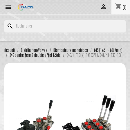
shopping_cart


(0)
search
Accueil
Distribution/Valves
Distributeurs monoblocs
Q45 (1/2'' - 60L/min)
Q45 centre fermé double effet 12Vdc
Q45/1-F1S(N)-1X103/A1/D41/M1-F3D-12V