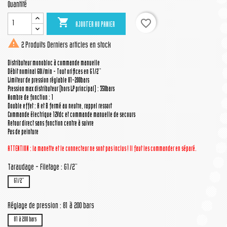
Quantité

favorite_border
AJOUTER AU PANIER

2 Produits
Derniers articles en stock
Distributeur monobloc à commande manuelle
Débit nominal 60l/min - Tout orifices en G1/2''
Limiteur de pression réglable 81-200bars
Pression max distributeur (hors LP principal) : 350bars
Nombre de fonction : 1
Double effet : A et B fermé au neutre, rappel ressort
Commande électrique 12Vdc et commande manuelle de secours
Retour direct sans fonction centre à suivre
Pas de peinture
ATTENTION : la manette
et le connecteur
ne sont pas inclus ! Il faut les commander en séparé.
Taraudage - Filetage : G1/2''
G1/2''
Réglage de pression : 81 à 200 bars
81 à 200 bars