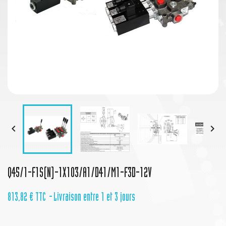


Q45/1-F1S(N)-1X103/A1/D41/M1-F3D-12V
813,82 €
TTC
Livraison entre 1 et 3 jours