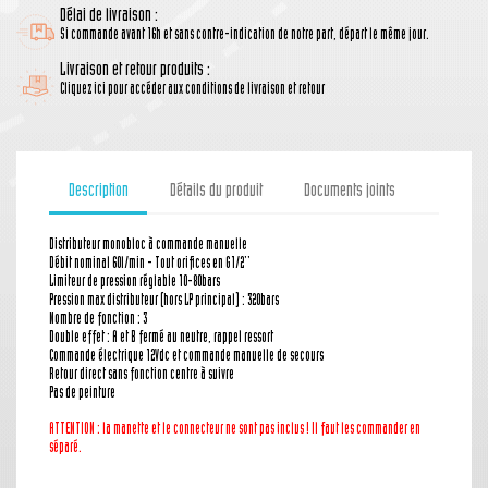
Délai de livraison :
Si commande avant 16h et sans contre-indication de notre part, départ le même jour.
Livraison et retour produits :
Cliquez ici pour accéder aux conditions de livraison et retour
Description
Détails du produit
Documents joints
Distributeur monobloc à commande manuelle
Débit nominal 60l/min - Tout orifices en G1/2''
Limiteur de pression réglable 10-80bars
Pression max distributeur (hors LP principal) : 320bars
Nombre de fonction : 3
Double effet : A et B fermé au neutre, rappel ressort
Commande électrique 12Vdc et commande manuelle de secours
Retour direct sans fonction centre à suivre
Pas de peinture
ATTENTION : la manette
et le connecteur
ne sont pas inclus ! Il faut les commander en
séparé.