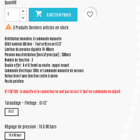
Quantité

favorite_border
AJOUTER AU PANIER

2 Produits
Derniers articles en stock
Distributeur monobloc à commande manuelle
Débit nominal 60l/min - Tout orifices en G1/2''
Limiteur de pression réglable 10-80bars
Pression max distributeur (hors LP principal) : 320bars
Nombre de fonction : 3
Double effet : A et B fermé au neutre, rappel ressort
Commande électrique 12Vdc et commande manuelle de secours
Retour direct sans fonction centre à suivre
Pas de peinture
ATTENTION : la manette
et le connecteur
ne sont pas inclus ! Il faut les commander en séparé.
Taraudage - Filetage : G1/2''
G1/2''
Réglage de pression : 10 à 80 bars
10 à 80 bars