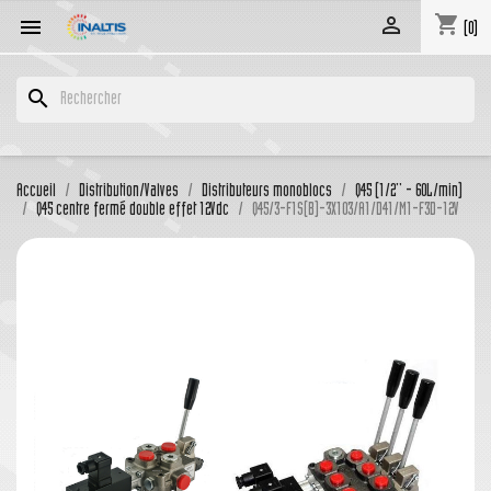
shopping_cart


(0)
search
Accueil
Distribution/Valves
Distributeurs monoblocs
Q45 (1/2'' - 60L/min)
Q45 centre fermé double effet 12Vdc
Q45/3-F1S(B)-3X103/A1/D41/M1-F3D-12V