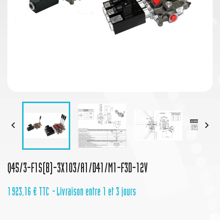


Q45/3-F1S(B)-3X103/A1/D41/M1-F3D-12V
1 923,16 €
TTC
Livraison entre 1 et 3 jours