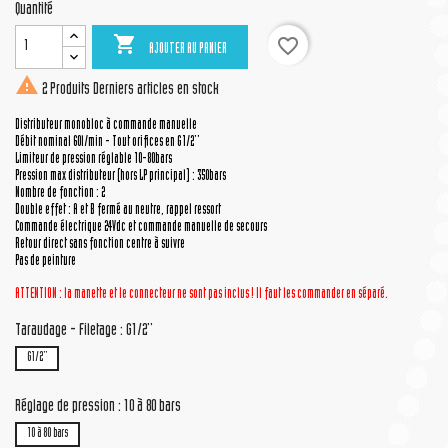
Quantité

favorite_border
AJOUTER AU PANIER

2 Produits
Derniers articles en stock
Distributeur monobloc à commande manuelle
Débit nominal 60l/min - Tout orifices en G1/2''
Limiteur de pression réglable 10-80bars
Pression max distributeur (hors LP principal) : 350bars
Nombre de fonction : 2
Double effet : A et B fermé au neutre, rappel ressort
Commande électrique 24Vdc et commande manuelle de secours
Retour direct sans fonction centre à suivre
Pas de peinture
ATTENTION : la manette
et le connecteur
ne sont pas inclus ! Il faut les commander en séparé.
Taraudage - Filetage : G1/2''
G1/2''
Réglage de pression : 10 à 80 bars
10 à 80 bars