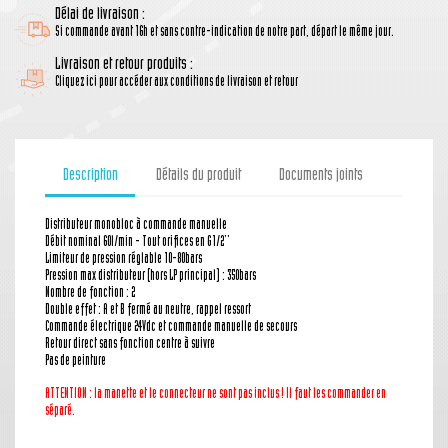
Délai de livraison :
Si commande avant 16h et sans contre-indication de notre part, départ le même jour.
Livraison et retour produits :
Cliquez ici pour accéder aux conditions de livraison et retour
Description
Détails du produit
Documents joints
Distributeur monobloc à commande manuelle
Débit nominal 60l/min - Tout orifices en G1/2''
Limiteur de pression réglable 10-80bars
Pression max distributeur (hors LP principal) : 350bars
Nombre de fonction : 2
Double effet : A et B fermé au neutre, rappel ressort
Commande électrique 24Vdc et commande manuelle de secours
Retour direct sans fonction centre à suivre
Pas de peinture
ATTENTION : la manette
et le connecteur
ne sont pas inclus ! Il faut les commander en
séparé.