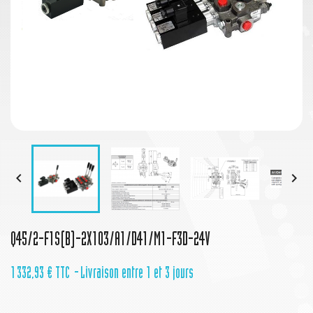


Q45/2-F1S(B)-2X103/A1/D41/M1-F3D-24V
1 332,93 €
TTC
Livraison entre 1 et 3 jours