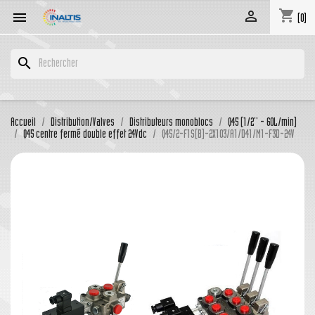
shopping_cart


(0)
search
Accueil
Distribution/Valves
Distributeurs monoblocs
Q45 (1/2'' - 60L/min)
Q45 centre fermé double effet 24Vdc
Q45/2-F1S(B)-2X103/A1/D41/M1-F3D-24V