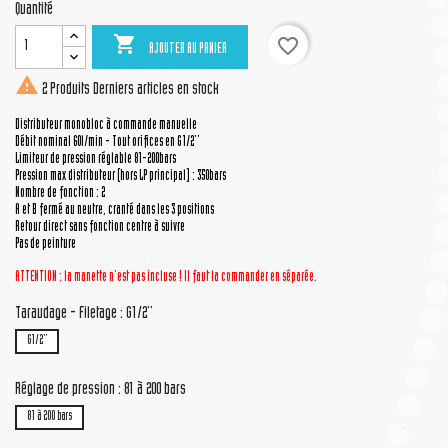
Quantité

favorite_border
AJOUTER AU PANIER

2 Produits
Derniers articles en stock
Distributeur monobloc à commande manuelle
Débit nominal 60l/min - Tout orifices en G1/2''
Limiteur de pression réglable 81-200bars
Pression max distributeur (hors LP principal) : 350bars
Nombre de fonction : 2
A et B fermé au neutre, cranté dans les 3 positions
Retour direct sans fonction centre à suivre
Pas de peinture
ATTENTION : la manette n'est pas incluse ! Il faut la commander en séparée.
Taraudage - Filetage : G1/2''
G1/2''
Réglage de pression : 81 à 200 bars
81 à 200 bars