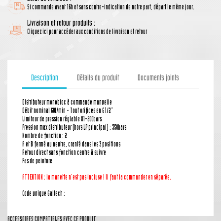
Si commande avant 16h et sans contre-indication de notre part, départ le même jour.
Livraison et retour produits :
Cliquez ici pour accéder aux conditions de livraison et retour
Description
Détails du produit
Documents joints
Distributeur monobloc à commande manuelle
Débit nominal 60l/min - Tout orifices en G1/2''
Limiteur de pression réglable 81-200bars
Pression max distributeur (hors LP principal) : 350bars
Nombre de fonction : 2
A et B fermé au neutre, cranté dans les 3 positions
Retour direct sans fonction centre à suivre
Pas de peinture
ATTENTION : la manette n'est pas incluse ! Il faut la commander en séparée.
Code unique Galtech :
ACCESSOIRES COMPATIBLES AVEC CE PRODUIT