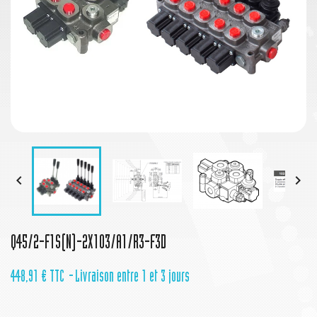


Q45/2-F1S(N)-2X103/A1/R3-F3D
448,91 €
TTC
Livraison entre 1 et 3 jours