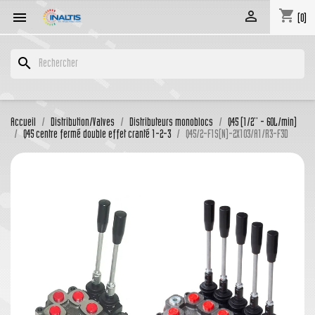
shopping_cart


(0)
search
Accueil
Distribution/Valves
Distributeurs monoblocs
Q45 (1/2'' - 60L/min)
Q45 centre fermé double effet cranté 1-2-3
Q45/2-F1S(N)-2X103/A1/R3-F3D