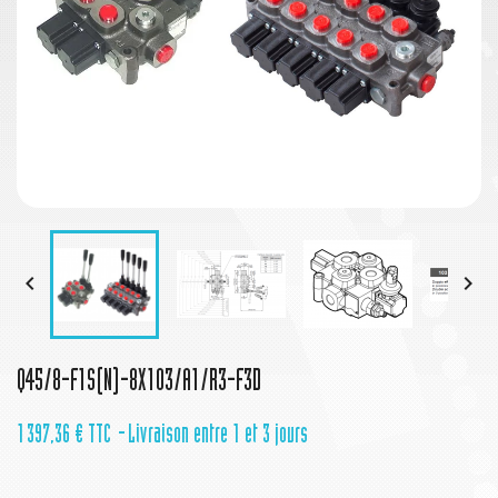


Q45/8-F1S(N)-8X103/A1/R3-F3D
1 397,36 €
TTC
Livraison entre 1 et 3 jours