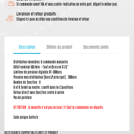
Si commande avant 16h et sans contre-indication de notre part, départ le même jour.
Livraison et retour produits :
Cliquez ici pour accéder aux conditions de livraison et retour
Description
Détails du produit
Documents joints
Distributeur monobloc à commande manuelle
Débit nominal 60l/min - Tout orifices en G1/2''
Limiteur de pression réglable 81-200bars
Pression max distributeur (hors LP principal) : 300bars
Nombre de fonction : 8
A et B fermé au neutre, cranté dans les 3 positions
Retour direct sans fonction centre à suivre
Pas de peinture
ATTENTION : la manette n'est pas incluse ! Il faut la commander en séparée.
Code unique Galtech :
ACCESSOIRES COMPATIBLES AVEC CE PRODUIT