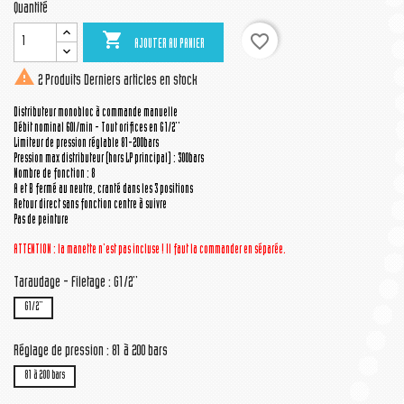
Quantité

favorite_border
AJOUTER AU PANIER

2 Produits
Derniers articles en stock
Distributeur monobloc à commande manuelle
Débit nominal 60l/min - Tout orifices en G1/2''
Limiteur de pression réglable 81-200bars
Pression max distributeur (hors LP principal) : 300bars
Nombre de fonction : 8
A et B fermé au neutre, cranté dans les 3 positions
Retour direct sans fonction centre à suivre
Pas de peinture
ATTENTION : la manette n'est pas incluse ! Il faut la commander en séparée.
Taraudage - Filetage : G1/2''
G1/2''
Réglage de pression : 81 à 200 bars
81 à 200 bars