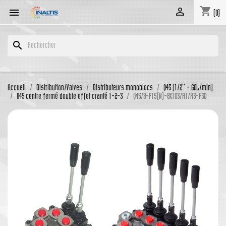
shopping_cart


(0)
search
Accueil
Distribution/Valves
Distributeurs monoblocs
Q45 (1/2'' - 60L/min)
Q45 centre fermé double effet cranté 1-2-3
Q45/8-F1S(N)-8X103/A1/R3-F3D