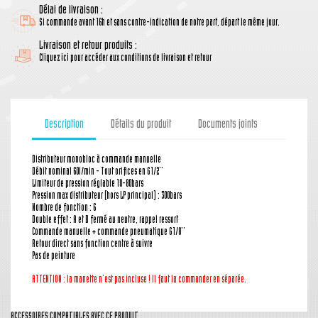
Délai de livraison :
Si commande avant 16h et sans contre-indication de notre part, départ le même jour.
Livraison et retour produits :
Cliquez ici pour accéder aux conditions de livraison et retour
Description
Détails du produit
Documents joints
Distributeur monobloc à commande manuelle
Débit nominal 60l/min - Tout orifices en G1/2''
Limiteur de pression réglable 10-80bars
Pression max distributeur (hors LP principal) : 300bars
Nombre de fonction : 6
Double effet : A et B fermé au neutre, rappel ressort
Commande manuelle + commande pneumatique G1/8''
Retour direct sans fonction centre à suivre
Pas de peinture
ATTENTION : la manette
n'est pas incluse ! Il faut la commander en séparée.
ACCESSOIRES COMPATIBLES AVEC CE PRODUIT