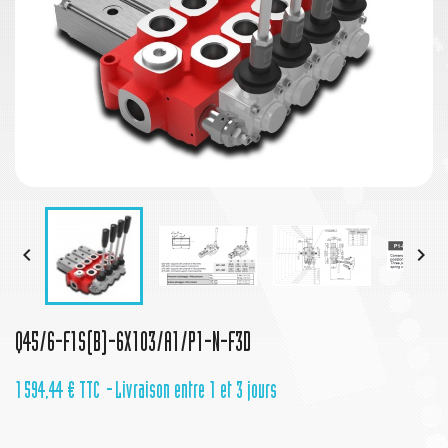


Q45/6-F1S(B)-6X103/A1/P1-N-F3D
1 594,44 €
TTC
Livraison entre 1 et 3 jours