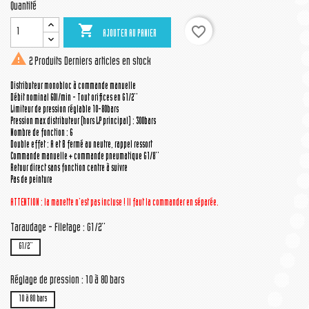
Quantité

favorite_border
AJOUTER AU PANIER

2 Produits
Derniers articles en stock
Distributeur monobloc à commande manuelle
Débit nominal 60l/min - Tout orifices en G1/2''
Limiteur de pression réglable 10-80bars
Pression max distributeur (hors LP principal) : 300bars
Nombre de fonction : 6
Double effet : A et B fermé au neutre, rappel ressort
Commande manuelle + commande pneumatique G1/8''
Retour direct sans fonction centre à suivre
Pas de peinture
ATTENTION : la manette
n'est pas incluse ! Il faut la commander en séparée.
Taraudage - Filetage : G1/2''
G1/2''
Réglage de pression : 10 à 80 bars
10 à 80 bars