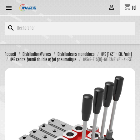
shopping_cart


(0)
search
Accueil
Distribution/Valves
Distributeurs monoblocs
Q45 (1/2'' - 60L/min)
Q45 centre fermé double effet pneumatique
Q45/6-F1S(B)-6X103/A1/P1-N-F3D