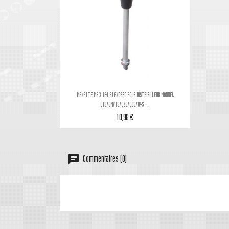

Aperçu rapide
MANETTE M8 X 164 STANDARD POUR DISTRIBUTEUR MANUEL
Q15/GMV15/Q35/Q25/Q45 -...
10,96 €
Commentaires (0)