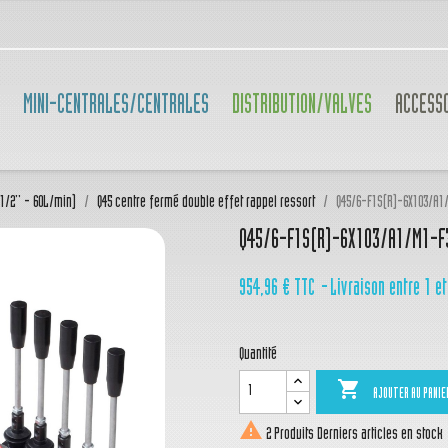
MINI-CENTRALES/CENTRALES
DISTRIBUTION/VALVES
ACCESS
(1/2'' - 60L/min)
Q45 centre fermé double effet rappel ressort
Q45/6-F1S(R)-6X103/A1
Q45/6-F1S(R)-6X103/A1/M1-F
954,96 €
TTC
Livraison entre 1 et
Quantité

AJOUTER AU PANIE

2 Produits
Derniers articles en stock