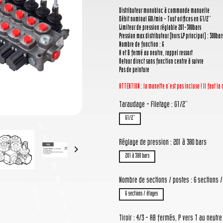
Distributeur monobloc à commande manuelle
Débit nominal 60l/min - Tout orifices en G1/2''
Limiteur de pression réglable 201-380bars
Pression max distributeur (hors LP principal) : 300bar
Nombre de fonction : 6
A et B fermé au neutre, rappel ressort
Retour direct sans fonction centre à suivre
Pas de peinture
ATTENTION : la manette n'est pas incluse ! Il faut 
Taraudage - Filetage : G1/2''
G1/2''
Réglage de pression : 201 à 380 bars

201 à 380 bars
Nombre de sections / postes : 6 sections 
6 sections / étages
Tiroir : 4/3 - AB fermés, P vers T au neutre