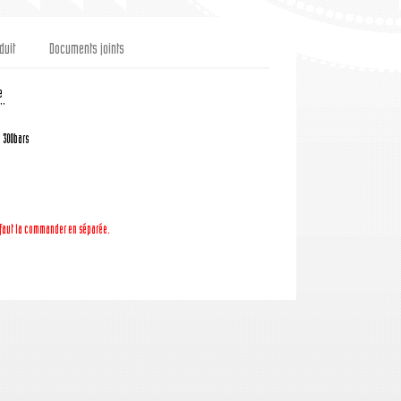
duit
Documents joints
e
''
: 300bars
l faut la commander en séparée.