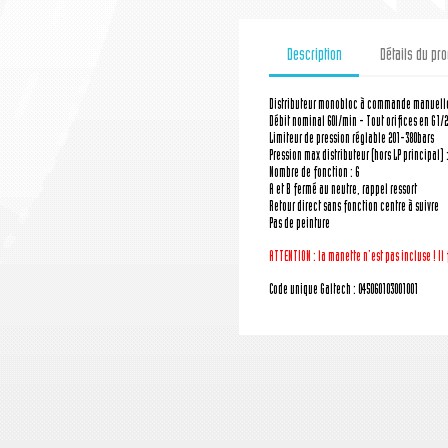
Description
Détails du pro
Distributeur monobloc à commande manuell
Débit nominal 60l/min - Tout orifices en G1/2
Limiteur de pression réglable 201-380bars
Pression max distributeur (hors LP principal) 
Nombre de fonction : 6
A et B fermé au neutre, rappel ressort
Retour direct sans fonction centre à suivre
Pas de peinture
ATTENTION : la manette n'est pas incluse ! I
Code unique Galtech : 045060103001001