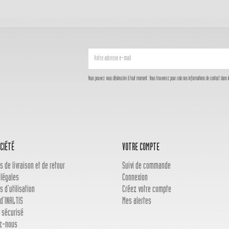
Vous pouvez vous désinscrire à tout moment. Vous trouverez pour cela nos informations de contact dans les c
CIÉTÉ
VOTRE COMPTE
s de livraison et de retour
Suivi de commande
 légales
Connexion
s d'utilisation
Créez votre compte
d'INALTIS
Mes alertes
 sécurisé
z-nous