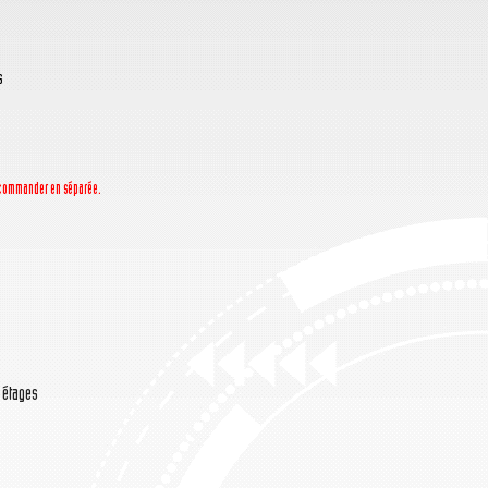
s
la commander en séparée.
/ étages