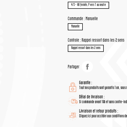
4/3 - AB fermés, P vers T au neutre
Commande : Manuelle
Manuelle
Controle : Rappel ressort dans les 2 sens
Rappel ressort dans les 2 sens
Partager
Garantie :
Tout nos produits sont garantis 1 an, sous 
Délai de livraison :
Si commande avant 16h et sans contre-indi
Livraison et retour produits :
Cliquez ici pour accéder aux conditions de 