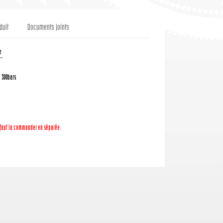
duit
Documents joints
e
''
: 300bars
l faut la commander en séparée.