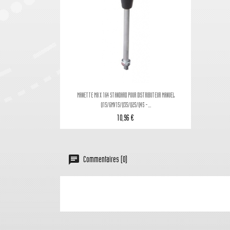

Aperçu rapide
MANETTE M8 X 164 STANDARD POUR DISTRIBUTEUR MANUEL
Q15/GMV15/Q35/Q25/Q45 -...
10,96 €
Commentaires (0)