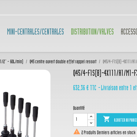
MINI-CENTRALES/CENTRALES
DISTRIBUTION/VALVES
ACCESS
(1/2'' - 60L/min)
Q45 centre ouvert double effet rappel ressort
Q45/4-F1S(B)-4X111/A1
Q45/4-F1S(B)-4X111/A1/M1-F
632,36 €
TTC
Livraison entre 1 et
Quantité

AJOUTER AU PANIE

2 Produits
Derniers articles en stock