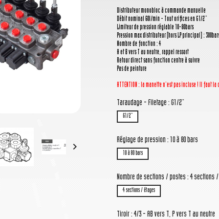
Distributeur monobloc à commande manuelle
Débit nominal 60l/min - Tout orifices en G1/2''
Limiteur de pression réglable 10-80bars
Pression max distributeur (hors LP principal) : 300bar
Nombre de fonction : 4
A et B vers T au neutre, rappel ressort
Retour direct sans fonction centre à suivre
Pas de peinture
ATTENTION : la manette n'est pas incluse ! Il faut 
Taraudage - Filetage : G1/2''
G1/2''
Réglage de pression : 10 à 80 bars

10 à 80 bars
Nombre de sections / postes : 4 sections 
4 sections / étages
Tiroir : 4/3 - AB vers T, P vers T au neutre