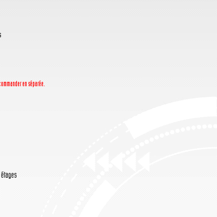
s
la commander en séparée.
/ étages