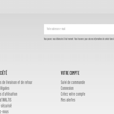
Vous pouvez vous désinscrire à tout moment. Vous trouverez pour cela nos informations de contact dans les c
CIÉTÉ
VOTRE COMPTE
s de livraison et de retour
Suivi de commande
 légales
Connexion
s d'utilisation
Créez votre compte
d'INALTIS
Mes alertes
 sécurisé
z-nous