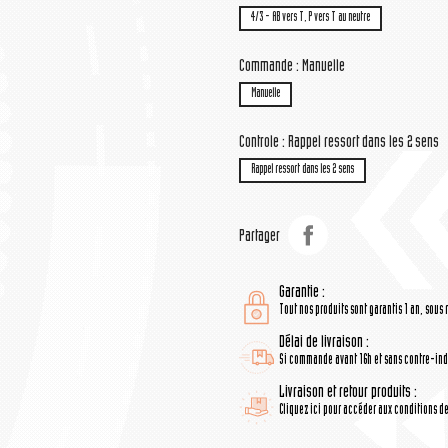
4/3 - AB vers T, P vers T au neutre
Commande : Manuelle
Manuelle
Controle : Rappel ressort dans les 2 sens
Rappel ressort dans les 2 sens
Partager
Garantie :
Tout nos produits sont garantis 1 an, sous 
Délai de livraison :
Si commande avant 16h et sans contre-indi
Livraison et retour produits :
Cliquez ici pour accéder aux conditions de 