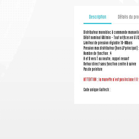
Description
Détails du pro
Distributeur monobloc à commande manuell
Débit nominal 60l/min - Tout orifices en G1/2
Limiteur de pression réglable 10-80bars
Pression max distributeur (hors LP principal) 
Nombre de fonction : 4
A et B vers T au neutre, rappel ressort
Retour direct sans fonction centre à suivre
Pas de peinture
ATTENTION : la manette n'est pas incluse ! I
Code unique Galtech :