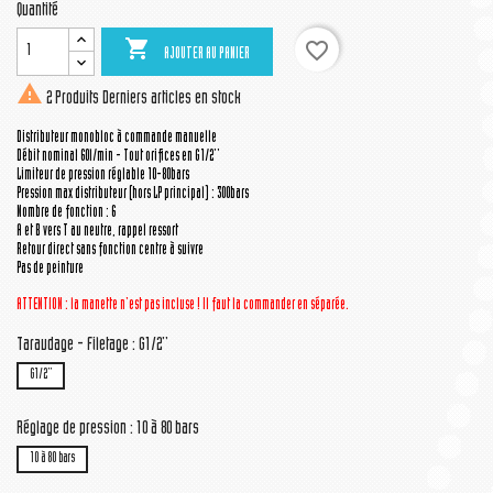
Quantité

favorite_border
AJOUTER AU PANIER

2 Produits
Derniers articles en stock
Distributeur monobloc à commande manuelle
Débit nominal 60l/min - Tout orifices en G1/2''
Limiteur de pression réglable 10-80bars
Pression max distributeur (hors LP principal) : 300bars
Nombre de fonction : 6
A et B vers T au neutre, rappel ressort
Retour direct sans fonction centre à suivre
Pas de peinture
ATTENTION : la manette n'est pas incluse ! Il faut la commander en séparée.
Taraudage - Filetage : G1/2''
G1/2''
Réglage de pression : 10 à 80 bars
10 à 80 bars