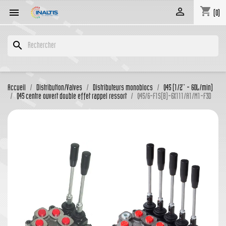
shopping_cart


(0)
search
Accueil
Distribution/Valves
Distributeurs monoblocs
Q45 (1/2'' - 60L/min)
Q45 centre ouvert double effet rappel ressort
Q45/6-F1S(B)-6X111/A1/M1-F3D