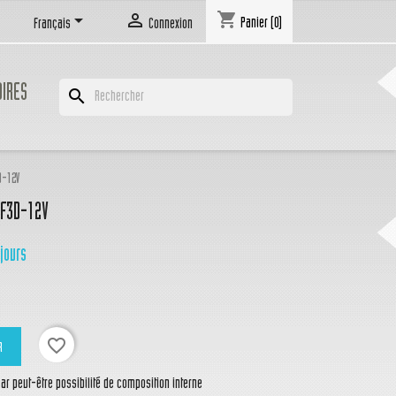
shopping_cart


Panier
(0)
Français
Connexion
OIRES
search
D-12V
F3D-12V
 jours
favorite_border
R
r peut-être possibilité de composition interne