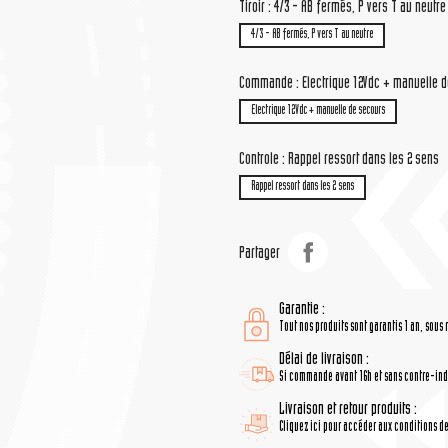
Tiroir : 4/3 - AB fermés, P vers T au neutre
4/3 - AB fermés, P vers T au neutre
Commande : Electrique 12Vdc + manuelle 
Electrique 12Vdc + manuelle de secours
Controle : Rappel ressort dans les 2 sens
Rappel ressort dans les 2 sens
Partager
Garantie :
Tout nos produits sont garantis 1 an, sous 
Délai de livraison :
Si commande avant 16h et sans contre-indi
Livraison et retour produits :
Cliquez ici pour accéder aux conditions de 