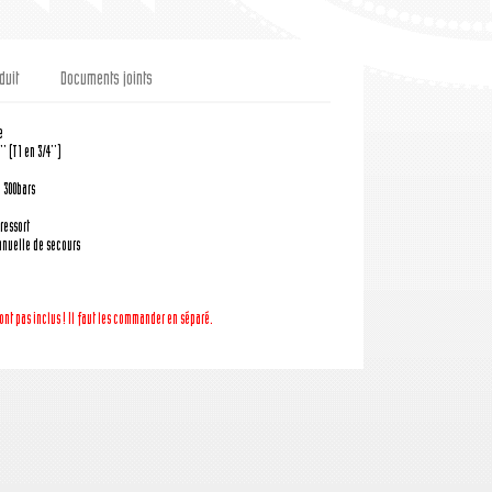
duit
Documents joints
e
' (T1 en 3/4'')
: 300bars
ressort
nuelle de secours
ont pas inclus ! Il faut les commander en séparé.