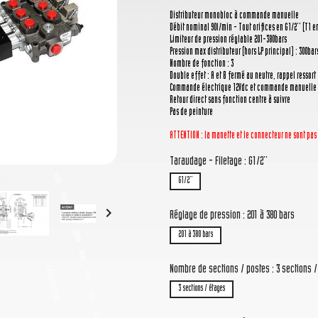
Distributeur monobloc à commande manuelle
Débit nominal 90l/min - Tout orifices en G1/2'' (T1 en
Limiteur de pression réglable 201-380bars
Pression max distributeur (hors LP principal) : 300bar
Nombre de fonction : 3
Double effet : A et B fermé au neutre, rappel ressort
Commande électrique 12Vdc et commande manuelle 
Retour direct sans fonction centre à suivre
Pas de peinture
ATTENTION : la manette
et le connecteur
ne sont pas
Taraudage - Filetage : G1/2''
G1/2''

Réglage de pression : 201 à 380 bars
201 à 380 bars
Nombre de sections / postes : 3 sections 
3 sections / étages