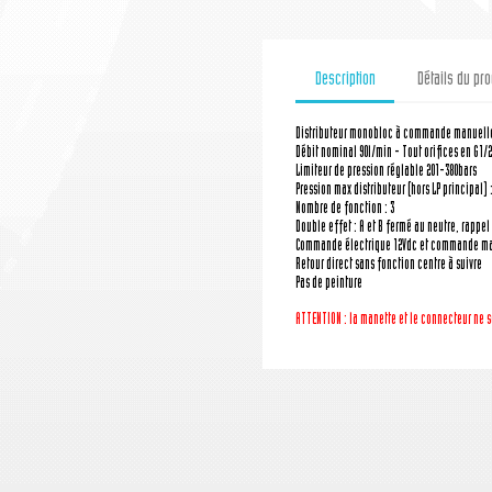
Description
Détails du pro
Distributeur monobloc à commande manuell
Débit nominal 90l/min - Tout orifices en G1/2'
Limiteur de pression réglable 201-380bars
Pression max distributeur (hors LP principal) 
Nombre de fonction : 3
Double effet : A et B fermé au neutre, rappel 
Commande électrique 12Vdc et commande ma
Retour direct sans fonction centre à suivre
Pas de peinture
ATTENTION : la manette
et le connecteur
ne s