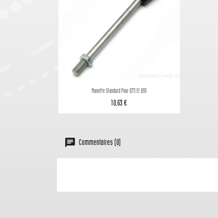

Aperçu rapide
Manette Standard Pour Q75 Et Q95
10,63 €
Commentaires (0)