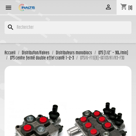
shopping_cart


(0)
search
Accueil
Distribution/Valves
Distributeurs monoblocs
Q75 (1/2'' - 90L/min)
Q75 centre fermé double effet cranté 1-2-3
Q75/6-F1S(B)-6X103/A1/R3-F3D