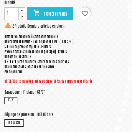
Quantité

favorite_border
AJOUTER AU PANIER

2 Produits
Derniers articles en stock
Distributeur monobloc à commande manuelle
Débit nominal 90l/min - Tout orifices en G1/2'' (T1 en 3/4'')
Limiteur de pression réglable 10-80bars
Pression max distributeur (hors LP principal) : 270bars
Nombre de fonction : 6
D.E : A et B fermé au neutre, cranté dans les 3 positions
Retour direct sans fonction centre à suivre
Pas de peinture
ATTENTION : la manette n'est pas incluse ! Il faut la commander en séparée.
Taraudage - Filetage : G1/2''
G1/2''
Réglage de pression : 10 à 80 bars
10 à 80 bars