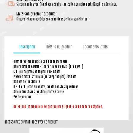
Si commande avant 16h et sans contre-indication de notre part, départ le même jour.
Livraison et retour produits :
Cliquez ici pour accéder aux conditions de livraison et retour
Description
Détails du produit
Documents joints
Distributeur monobloc à commande manuelle
Débit nominal 90l/min - Tout orifices en G1/2'' (T1 en 3/4'')
Limiteur de pression réglable 10-80bars
Pression max distributeur (hors LP principal) : 270bars
Nombre de fonction : 6
D.E : A et B fermé au neutre, cranté dans les 3 positions
Retour direct sans fonction centre à suivre
Pas de peinture
ATTENTION : la manette n'est pas incluse ! Il faut la commander en séparée.
ACCESSOIRES COMPATIBLES AVEC CE PRODUIT