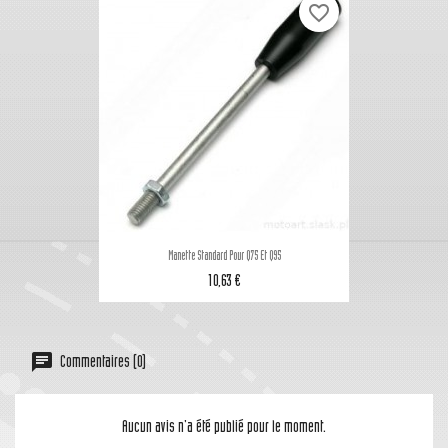
favorite_border
Manette Standard Pour Q75 Et Q95
10,63 €
Commentaires (0)
Aucun avis n'a été publié pour le moment.