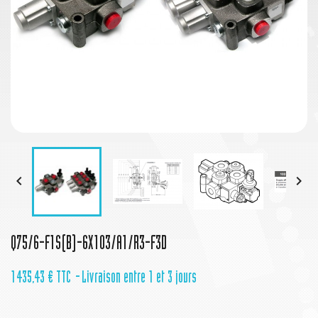


Q75/6-F1S(B)-6X103/A1/R3-F3D
1 435,43 €
TTC
Livraison entre 1 et 3 jours