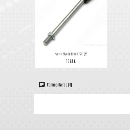

Aperçu rapide
Manette Standard Pour Q75 Et Q95
10,63 €
Commentaires (0)