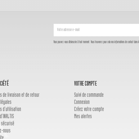
Vous pouvez vous désinscrire à tout moment. Vous trouverez pour cela nos informations de contact dans les c
CIÉTÉ
VOTRE COMPTE
s de livraison et de retour
Suivi de commande
 légales
Connexion
s d'utilisation
Créez votre compte
d'INALTIS
Mes alertes
 sécurisé
z-nous
ite