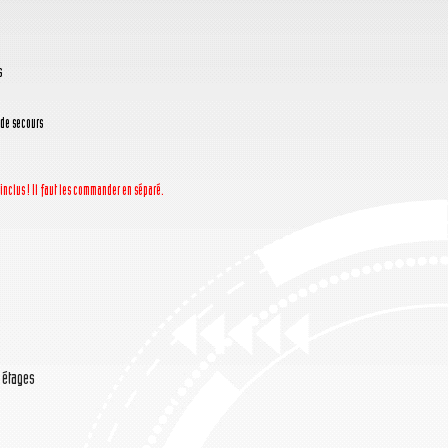
s
de secours
 inclus ! Il faut les commander en séparé.
/ étages