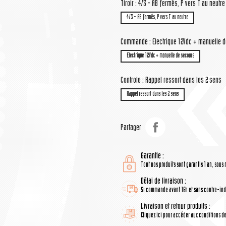
Tiroir : 4/3 - AB fermés, P vers T au neutre
4/3 - AB fermés, P vers T au neutre
Commande : Electrique 12Vdc + manuelle 
Electrique 12Vdc + manuelle de secours
Controle : Rappel ressort dans les 2 sens
Rappel ressort dans les 2 sens
Partager
Garantie :
Tout nos produits sont garantis 1 an, sous 
Délai de livraison :
Si commande avant 16h et sans contre-indi
Livraison et retour produits :
Cliquez ici pour accéder aux conditions de 