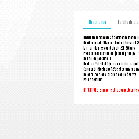
Description
Détails du pro
Distributeur monobloc à commande manuell
Débit nominal 120l/min - Tout orifices en G3/
Limiteur de pression réglable 201-380bars
Pression max distributeur (hors LP principal) 
Nombre de fonction : 2
Double effet : A et B fermé au neutre, rappel 
Commande électrique 12Vdc et commande ma
Retour direct sans fonction centre à suivre
Pas de peinture
ATTENTION : la manette
et le connecteur
ne s