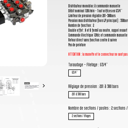
Distributeur monobloc à commande manuelle
Débit nominal 120l/min - Tout orifices en G3/4''
Limiteur de pression réglable 201-380bars
Pression max distributeur (hors LP principal) : 350bar
Nombre de fonction : 2
Double effet : A et B fermé au neutre, rappel ressort
Commande électrique 12Vdc et commande manuelle 
Retour direct sans fonction centre à suivre
Pas de peinture
ATTENTION : la manette
et le connecteur
ne sont pas
Taraudage - Filetage : G3/4''
G3/4''

Réglage de pression : 201 à 380 bars
201 à 380 bars
Nombre de sections / postes : 2 sections 
2 sections / étages