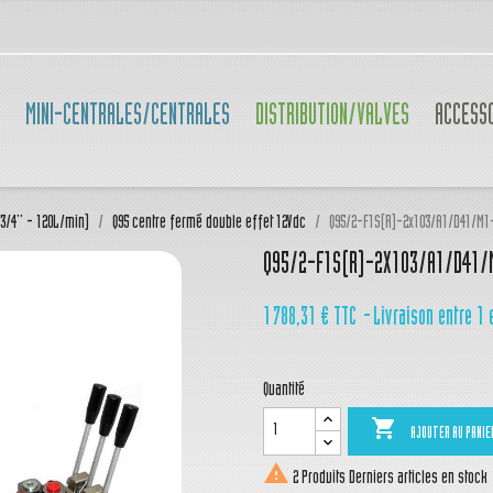
MINI-CENTRALES/CENTRALES
DISTRIBUTION/VALVES
ACCESS
(3/4'' - 120L/min)
Q95 centre fermé double effet 12Vdc
Q95/2-F1S(R)-2x103/A1/D41/M1
Q95/2-F1S(R)-2X103/A1/D41/
1 788,31 €
TTC
Livraison entre 1 
Quantité

AJOUTER AU PANIE

2 Produits
Derniers articles en stock