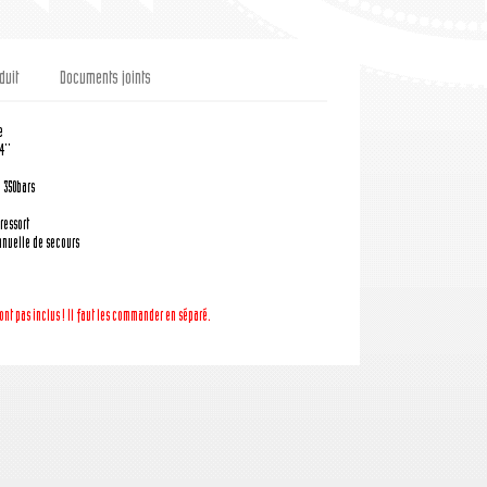
duit
Documents joints
e
4''
: 350bars
ressort
nuelle de secours
ont pas inclus ! Il faut les commander en séparé.