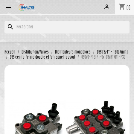
shopping_cart


(0)
search
Accueil
Distribution/Valves
Distributeurs monoblocs
Q95 (3/4'' - 120L/min)
Q95 centre fermé double effet rappel ressort
Q95/5-F1S(R)-5x103/A1/M1-F3D