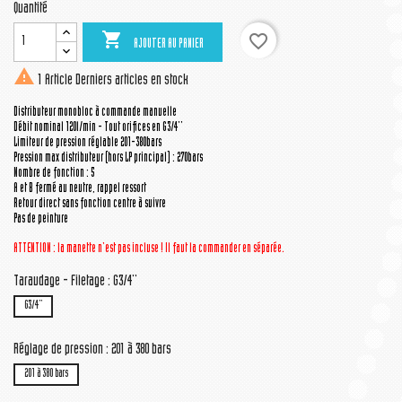
Quantité

favorite_border
AJOUTER AU PANIER

1 Article
Derniers articles en stock
Distributeur monobloc à commande manuelle
Débit nominal 120l/min - Tout orifices en G3/4''
Limiteur de pression réglable 201-380bars
Pression max distributeur (hors LP principal) : 270bars
Nombre de fonction : 5
A et B fermé au neutre, rappel ressort
Retour direct sans fonction centre à suivre
Pas de peinture
ATTENTION : la manette n'est pas incluse ! Il faut la commander en séparée.
Taraudage - Filetage : G3/4''
G3/4''
Réglage de pression : 201 à 380 bars
201 à 380 bars