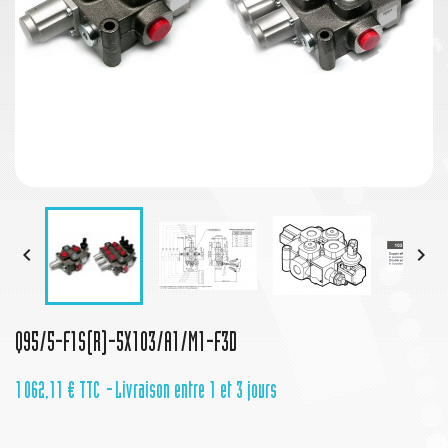


Q95/5-F1S(R)-5X103/A1/M1-F3D
1 062,11 €
TTC
Livraison entre 1 et 3 jours