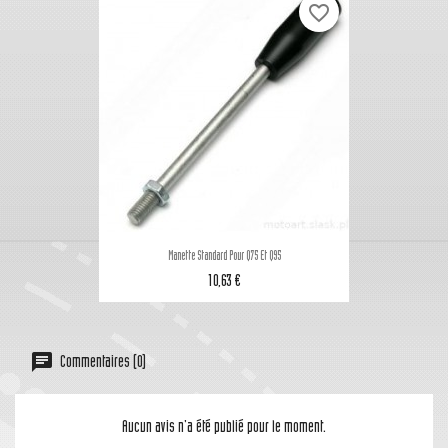
favorite_border
Manette Standard Pour Q75 Et Q95
10,63 €
Commentaires (0)
Aucun avis n'a été publié pour le moment.