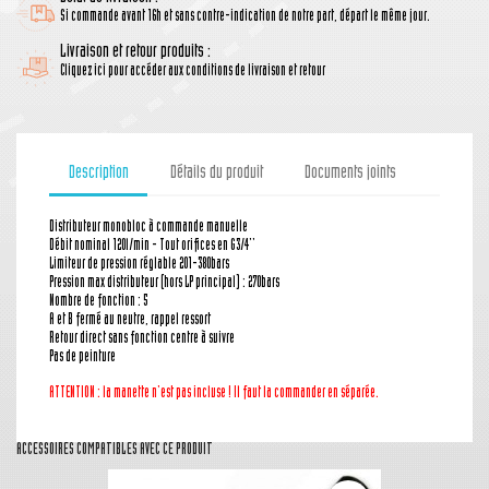
Si commande avant 16h et sans contre-indication de notre part, départ le même jour.
Livraison et retour produits :
Cliquez ici pour accéder aux conditions de livraison et retour
Description
Détails du produit
Documents joints
Distributeur monobloc à commande manuelle
Débit nominal 120l/min - Tout orifices en G3/4''
Limiteur de pression réglable 201-380bars
Pression max distributeur (hors LP principal) : 270bars
Nombre de fonction : 5
A et B fermé au neutre, rappel ressort
Retour direct sans fonction centre à suivre
Pas de peinture
ATTENTION : la manette n'est pas incluse ! Il faut la commander en séparée.
ACCESSOIRES COMPATIBLES AVEC CE PRODUIT