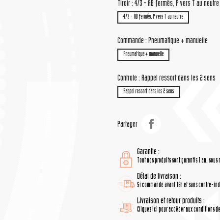
Tiroir : 4/3 - AB fermés, P vers T au neutre
4/3 - AB fermés, P vers T au neutre
Commande : Pneumatique + manuelle
Pneumatique + manuelle
Controle : Rappel ressort dans les 2 sens
Rappel ressort dans les 2 sens
Partager
Garantie :
Tout nos produits sont garantis 1 an, sous 
Délai de livraison :
Si commande avant 16h et sans contre-indi
Livraison et retour produits :
Cliquez ici pour accéder aux conditions de 