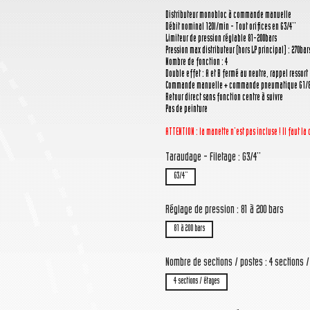
Distributeur monobloc à commande manuelle
Débit nominal 120l/min - Tout orifices en G3/4''
Limiteur de pression réglable 81-200bars
Pression max distributeur (hors LP principal) : 270bar
Nombre de fonction : 4
Double effet : A et B fermé au neutre, rappel ressort
Commande manuelle + commande pneumatique G1/8
Retour direct sans fonction centre à suivre
Pas de peinture
ATTENTION : la manette n'est pas incluse ! Il faut 
Taraudage - Filetage : G3/4''
G3/4''
Réglage de pression : 81 à 200 bars
81 à 200 bars
Nombre de sections / postes : 4 sections 
4 sections / étages