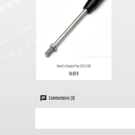

Aperçu rapide
Manette Standard Pour Q75 Et Q95
10,63 €
Commentaires (0)