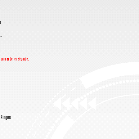
s
''
la commander en séparée.
/ étages