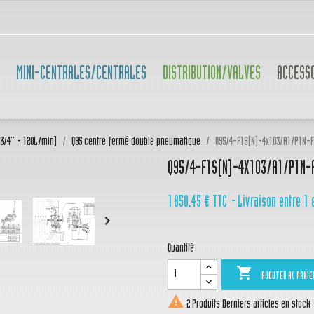
MINI-CENTRALES/CENTRALES
DISTRIBUTION/VALVES
ACCESS
(3/4'' - 120L/min)
Q95 centre fermé double pneumatique
Q95/4-F1S(N)-4x103/A1/P1N-
Q95/4-F1S(N)-4X103/A1/P1N-
1 850,45 €
TTC
Livraison entre 1 

Quantité

AJOUTER AU PANIE

2 Produits
Derniers articles en stock