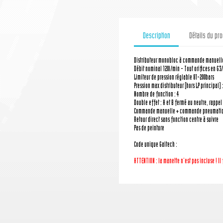
Description
Détails du pro
Distributeur monobloc à commande manuell
Débit nominal 120l/min - Tout orifices en G3/
Limiteur de pression réglable 81-200bars
Pression max distributeur (hors LP principal) 
Nombre de fonction : 4
Double effet : A et B fermé au neutre, rappel 
Commande manuelle + commande pneumatiq
Retour direct sans fonction centre à suivre
Pas de peinture
Code unique Galtech :
ATTENTION : la manette n'est pas incluse ! I