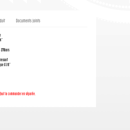
duit
Documents joints
e
4''
: 270bars
ressort
ue G1/8''
l faut la commander en séparée.