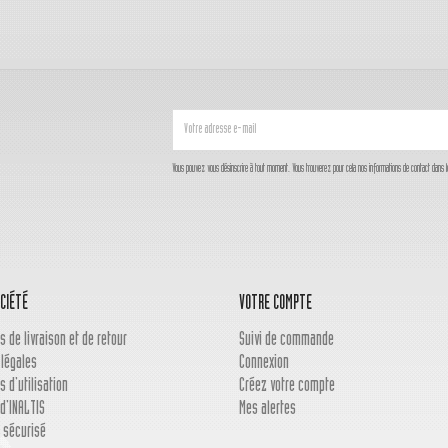
Vous pouvez vous désinscrire à tout moment. Vous trouverez pour cela nos informations de contact dans les c
CIÉTÉ
VOTRE COMPTE
s de livraison et de retour
Suivi de commande
 légales
Connexion
s d'utilisation
Créez votre compte
d'INALTIS
Mes alertes
 sécurisé