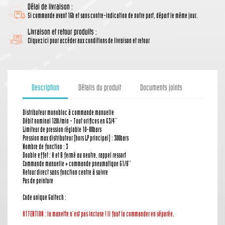
Délai de livraison :
Si commande avant 16h et sans contre-indication de notre part, départ le même jour.
Livraison et retour produits :
Cliquez ici pour accéder aux conditions de livraison et retour
Description
Détails du produit
Documents joints
Distributeur monobloc à commande manuelle
Débit nominal 120l/min - Tout orifices en G3/4''
Limiteur de pression réglable 10-80bars
Pression max distributeur (hors LP principal) : 300bars
Nombre de fonction : 3
Double effet : A et B fermé au neutre, rappel ressort
Commande manuelle + commande pneumatique G1/8''
Retour direct sans fonction centre à suivre
Pas de peinture
Code unique Galtech :
ATTENTION : la manette n'est pas incluse ! Il faut la commander en séparée.