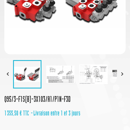


Q95/3-F1S(B)-3X103/A1/P1N-F3D
1 355,50 €
TTC
Livraison entre 1 et 3 jours