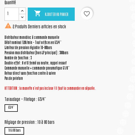
Quantité

favorite_border
AJOUTER AU PANIER

2 Produits
Derniers articles en stock
Distributeur monobloc à commande manuelle
Débit nominal 120l/min - Tout orifices en G3/4''
Limiteur de pression réglable 10-80bars
Pression max distributeur (hors LP principal) : 300bars
Nombre de fonction : 3
Double effet : A et B fermé au neutre, rappel ressort
Commande manuelle + commande pneumatique G1/8''
Retour direct sans fonction centre à suivre
Pas de peinture
ATTENTION : la manette n'est pas incluse ! Il faut la commander en séparée.
Taraudage - Filetage : G3/4''
G3/4''
Réglage de pression : 10 à 80 bars
10 à 80 bars