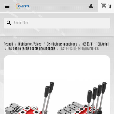
shopping_cart


(0)
search
Accueil
Distribution/Valves
Distributeurs monoblocs
Q95 (3/4'' - 120L/min)
Q95 centre fermé double pneumatique
Q95/3-F1S(B)-3x103/A1/P1N-F3D