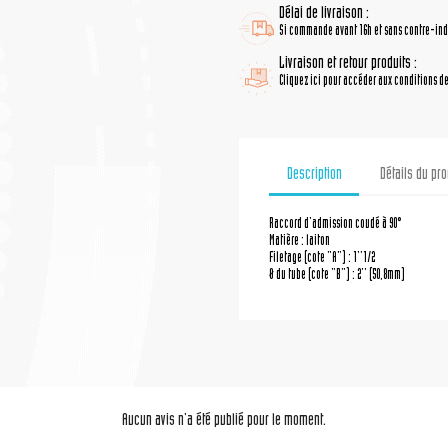
Délai de livraison :
Si commande avant 16h et sans contre-indi
Livraison et retour produits :
Cliquez ici pour accéder aux conditions de 
Description
Détails du pro
Raccord d'admission coudé à 90°
Matière : laiton
Filetage (cote "A") : 1''1/2
Ø du tube (cote "B") : 2'' (50,8mm)
Aucun avis n'a été publié pour le moment.