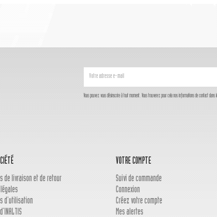
Vous pouvez vous désinscrire à tout moment. Vous trouverez pour cela nos informations de contact dans les c
CIÉTÉ
VOTRE COMPTE
s de livraison et de retour
Suivi de commande
 légales
Connexion
s d'utilisation
Créez votre compte
d'INALTIS
Mes alertes