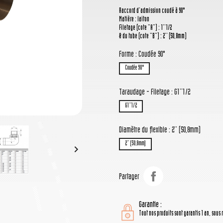
Raccord d'admission coudé à 90°
Matière : laiton
Filetage (cote "A") : 1''1/2
Ø du tube (cote "B") : 2'' (50,8mm)
Forme : Coudée 90°
Coudée 90°
Taraudage - Filetage : G1''1/2
G1''1/2
Diamètre du flexible : 2'' (50,8mm)
2'' (50,8mm)

Partager
Garantie :
Tout nos produits sont garantis 1 an, sous 