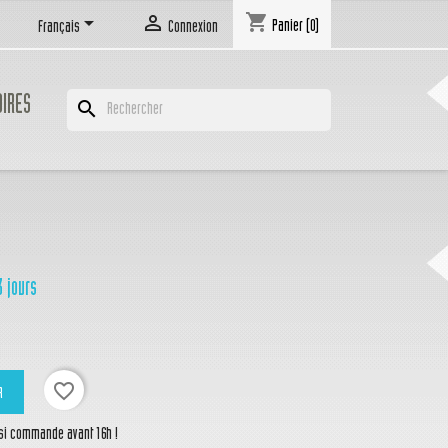
shopping_cart


Panier
(0)
Français
Connexion
OIRES
search
3 jours
favorite_border
R
 si commande avant 16h !