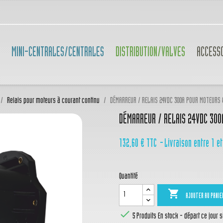
MINI-CENTRALES/CENTRALES
DISTRIBUTION/VALVES
ACCESS
Relais pour moteurs à courant continu
DÉMARREUR / RELAIS 24VDC 300A POUR MOTEURS 
DÉMARREUR / RELAIS 24VDC 300
132,60 €
TTC
Livraison entre 1 et
Quantité

AJOUTER AU PANIE

5 Produits
En stock - départ ce jour 