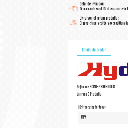
Délai de livraison :
Si commande avant 16h et sans contre-indi
Livraison et retour produits :
Cliquez ici pour accéder aux conditions de 
Détails du produit
PCMN-MASRH00002
Référence
5 Produits
En stock
Références spécifiques
MPN