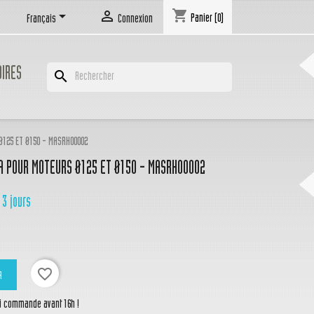
shopping_cart


Panier
(0)
Français
Connexion
OIRES
search
Ø125 ET Ø150 - MASRH00002
A POUR MOTEURS Ø125 ET Ø150 - MASRH00002
 3 jours
favorite_border
R
si commande avant 16h !