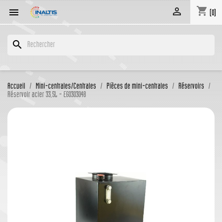
shopping_cart


(0)
search
Accueil
Mini-centrales/Centrales
Pièces de mini-centrales
Réservoirs
Réservoir acier 33,5L - E60303048