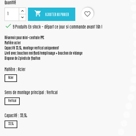
Quantité

favorite_border
AJOUTER AU PANIER

9 Produits
En stock - départ ce jour si commande avant 16h !
Réservoir pour mini-centrale PPC
Matière acier
Capacité 33,5L, montage vertical uniquement
Livré avec bouchon reniflard/remplissage + bouchon de vidange
Dispose de 2 pieds de fixation
Matière : Acier
Acier
Sens de montage principal : Vertical
Vertical
Capacité : 33,5L
33,5L