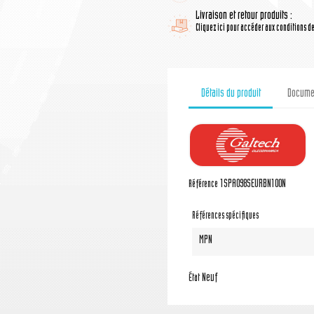
Livraison et retour produits :
Cliquez ici pour accéder aux conditions de 
Détails du produit
Documen
1SPA098SEURBN100N
Référence
Références spécifiques
MPN
Neuf
État