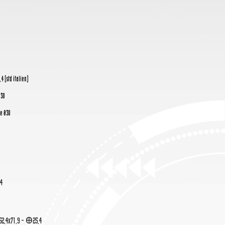
4 (std italien)
Ø30
e Ø30
,4
52,4x71,9 - Ꚛ25,4