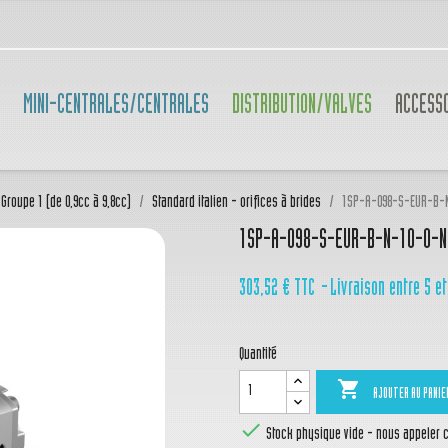
MINI-CENTRALES/CENTRALES
DISTRIBUTION/VALVES
ACCESS
Groupe 1 (de 0,9cc à 9,8cc)
Standard italien - orifices à brides
1SP-A-098-S-EUR-B-N
1SP-A-098-S-EUR-B-N-10-0-N
303,52 €
TTC
Livraison entre 5 et
Quantité

AJOUTER AU PANIE

Stock physique vide - nous appeler ca