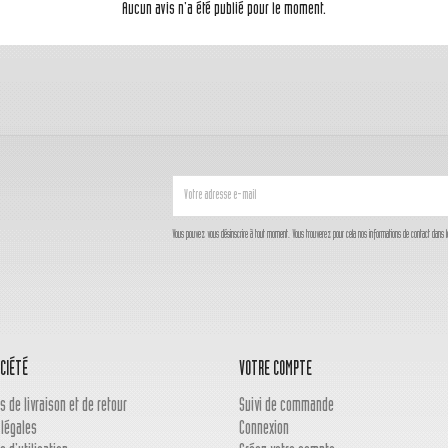
Aucun avis n'a été publié pour le moment.
Vous pouvez vous désinscrire à tout moment. Vous trouverez pour cela nos informations de contact dans les c
CIÉTÉ
VOTRE COMPTE
s de livraison et de retour
Suivi de commande
 légales
Connexion