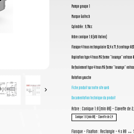
Pompe groupe 1
Marque Galtech
Cylindrée : 9,78cc
Arbre conique 1:8 (std italien)
Flasque 4 trous rectangulaire 52,4 x 71,9 centrage Ø25,
Aspiration type 4 trous M6 forme "losange" entraxe 
Refoulement type 4 trous M6 forme "losange" entrax
Rotation gauche
Fiche produit sur notre site web

Documentation technique du produit
Arbre : Conique 1:8 (min Ø8) - Clavette de 2
Conique 1:8 (min Ø8) - Clavette de 2,4
Flasque - Fixation : Rectangle - 4 x Ø8 ↔ 