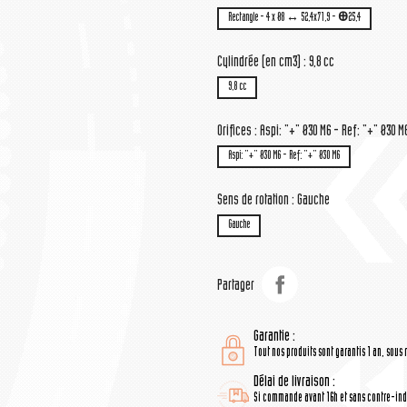
Rectangle - 4 x Ø8 ↔ 52,4x71,9 - Ꚛ25,4
Cylindrée (en cm3) : 9,8 cc
9,8 cc
Orifices : Aspi: "+" Ø30 M6 - Ref: "+" Ø30 M
Aspi: "+" Ø30 M6 - Ref: "+" Ø30 M6
Sens de rotation : Gauche
Gauche
Partager
Garantie :
Tout nos produits sont garantis 1 an, sous 
Délai de livraison :
Si commande avant 16h et sans contre-indi