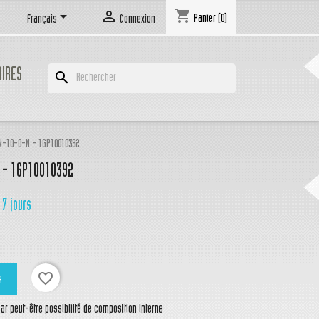
shopping_cart


Panier
(0)
Français
Connexion
OIRES
search
-10-0-N - 1GP10010392
 - 1GP10010392
 7 jours
favorite_border
R
r peut-être possibilité de composition interne