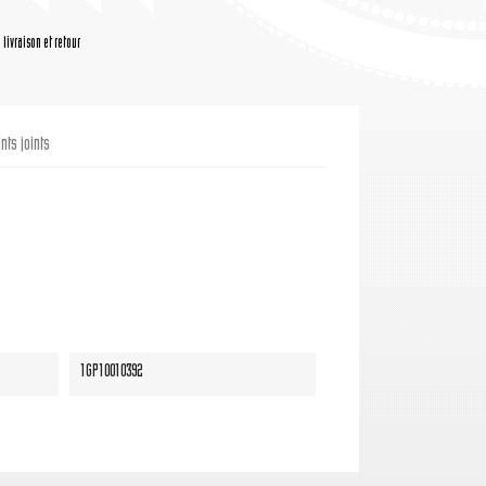
livraison et retour
ts joints
1GP10010392