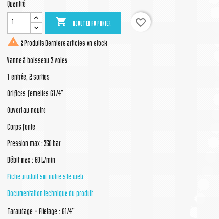
Quantité

favorite_border
AJOUTER AU PANIER

2 Produits
Derniers articles en stock
Vanne à boisseau 3 voies
1 entrée, 2 sorties
Orifices femelles G1/4"
Ouvert au neutre
Corps fonte
Pression max : 350 bar
Débit max : 60 L/min
Fiche produit sur notre site web
Documentation technique du produit
Taraudage - Filetage : G1/4''