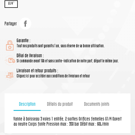
G1/4''
Partager
Garantie :
Tout nos produits sont garantis 1 an, sous réserve de sa bonne utilisation.
Délai de livraison :
Si commande avant 16h et sans contre-indication de notre part, départ le même jour.
Livraison et retour produits :
Cliquez ici pour accéder aux conditions de livraison et retour
Description
Détails du produit
Documents joints
Vanne à boisseau 3 voies 1 entrée, 2 sorties Orifices femelles G1/4 Ouvert
au neutre Corps fonte Pression max : 350 bar Débit max : 60L/min