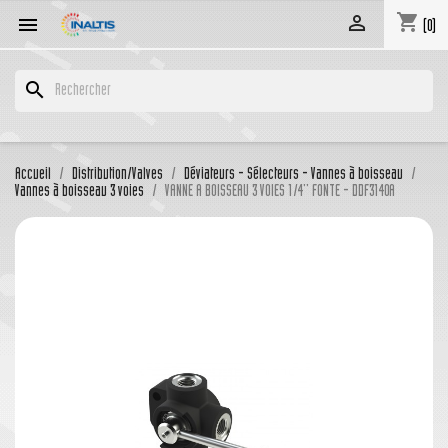
shopping_cart


(0)
search
Accueil
Distribution/Valves
Déviateurs - Sélecteurs - Vannes à boisseau
Vannes à boisseau 3 voies
VANNE A BOISSEAU 3 VOIES 1/4'' FONTE - DDF3140A