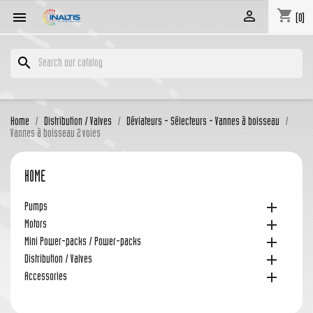
shopping_cart


(0)
search
Home
Distribution / Valves
Déviateurs - Sélecteurs - Vannes à boisseau
Vannes à boisseau 2 voies
HOME

Pumps

Motors

Mini Power-packs / Power-packs

Distribution / Valves

Accessories