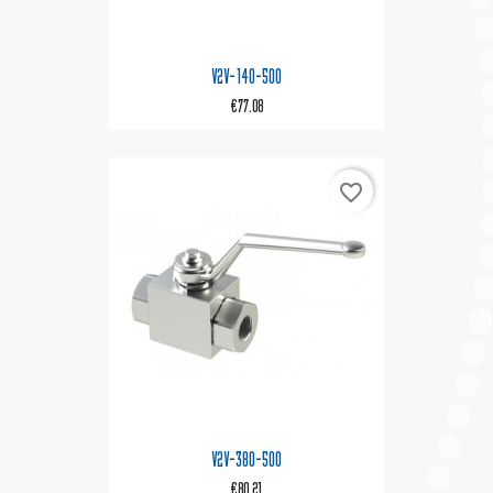
V2V-140-500
€77.08
favorite_border
V2V-380-500
€80.21