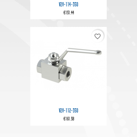
V2V-114-350
€151.44
favorite_border
V2V-112-350
€161.58