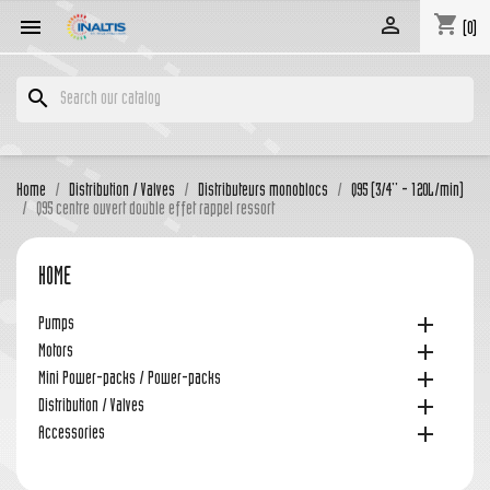
shopping_cart


(0)
search
Home
Distribution / Valves
Distributeurs monoblocs
Q95 (3/4'' - 120L/min)
Q95 centre ouvert double effet rappel ressort
HOME

Pumps

Motors

Mini Power-packs / Power-packs

Distribution / Valves

Accessories