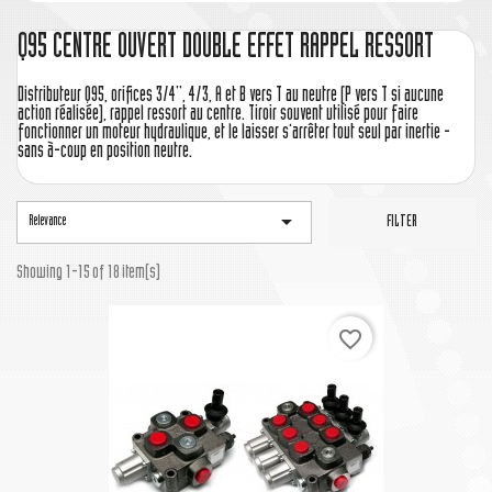
Q95 CENTRE OUVERT DOUBLE EFFET RAPPEL RESSORT
Distributeur Q95, orifices 3/4'', 4/3, A et B vers T au neutre (P vers T si aucune
action réalisée), rappel ressort au centre. Tiroir souvent utilisé pour faire
fonctionner un moteur hydraulique, et le laisser s’arrêter tout seul par inertie -
sans à-coup en position neutre.

Relevance
FILTER
Showing 1-15 of 18 item(s)
favorite_border