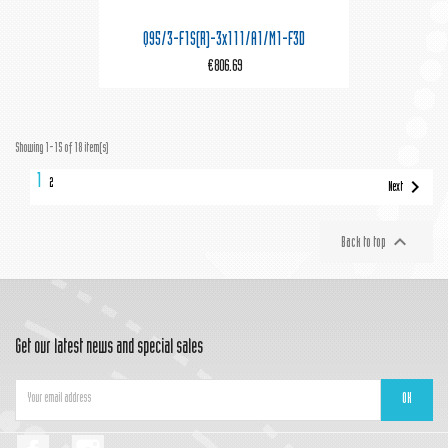
Q95/3-F1S(R)-3x111/A1/M1-F3D
€806.69
Showing 1-15 of 18 item(s)
1

2
Next

Back to top
Get our latest news and special sales
Facebook
Instagram