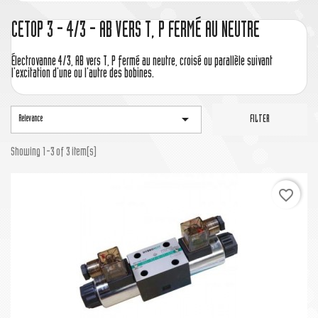
CETOP 3 - 4/3 - AB VERS T, P FERMÉ AU NEUTRE
Électrovanne 4/3, AB vers T, P fermé au neutre, croisé ou parallèle suivant
l'excitation d'une ou l'autre des bobines.

Relevance
FILTER
Showing 1-3 of 3 item(s)
favorite_border