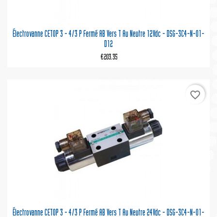
Électrovanne CETOP 3 - 4/3 P Fermé AB Vers T Au Neutre 12Vdc - DSG-3C4-N-01-
D12
€203.35
favorite_border
Électrovanne CETOP 3 - 4/3 P Fermé AB Vers T Au Neutre 24Vdc - DSG-3C4-N-01-