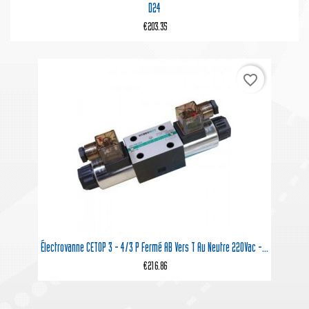
D24
€203.35
favorite_border
Électrovanne CETOP 3 - 4/3 P Fermé AB Vers T Au Neutre 220Vac -...
€216.86