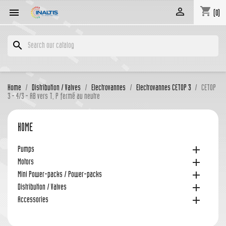
shopping_cart


(0)
search
Home
Distribution / Valves
Electrovannes
Electrovannes CETOP 3
CETOP
3 - 4/3 - AB vers T, P fermé au neutre
HOME

Pumps

Motors

Mini Power-packs / Power-packs

Distribution / Valves

Accessories