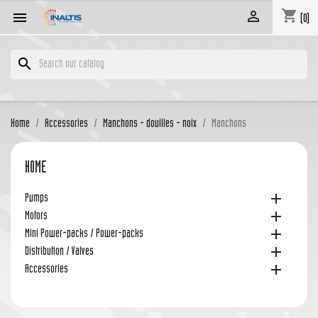
shopping_cart


(0)
search
Home
Accessories
Manchons - douilles - noix
Manchons
HOME

Pumps

Motors

Mini Power-packs / Power-packs

Distribution / Valves

Accessories