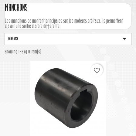
MANCHONS
Les manchons se montent principales sur les moteurs orbitaux, ils permettent
d'avoir une sortie d'arbre différente.

Relevance
Showing 1-6 of 6 item(s)
favorite_border