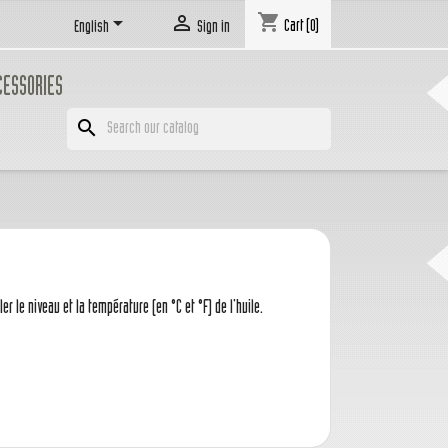
shopping_cart


Cart
(0)
English
Sign in
CESSORIES
search
 le niveau et la température (en °C et °F) de l'huile.