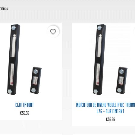
roducts.
favorite_border


Quick view
Quick view
CLA11M10NT
INDICATEUR DE NIVEAU VISUEL AVEC THER
L76 - CLA11M12NT
€56.36
€56.36