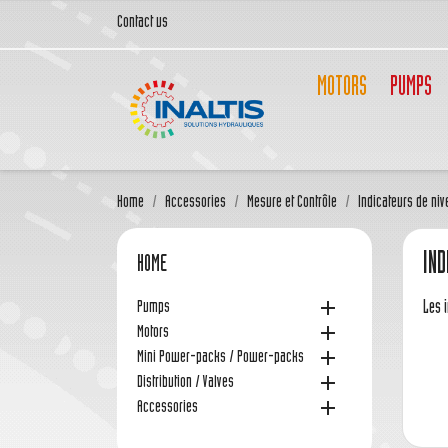
Contact us
MOTORS
PUMPS
Home
Accessories
Mesure et Contrôle
Indicateurs de niv
IND
HOME

Pumps
Les i

Motors

Mini Power-packs / Power-packs

Distribution / Valves

Accessories