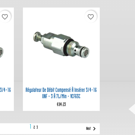
favorite_border
favorite_border

Quick view
 3/4-16
Régulateur De Débit Compensé À Insérer 3/4-16
UNF - 3 À 7L/min - VCF65C
€84.23
1

2
3
Next