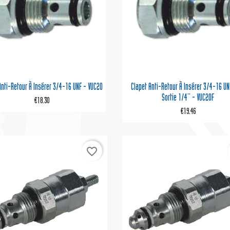


Quick view
Quick view
Anti-Retour À Insérer 3/4-16 UNF - VUC20
Clapet Anti-Retour À Insérer 3/4-16 UN
Sortie 1/4'' - VUC20F
€18.30
€19.46
favorite_border