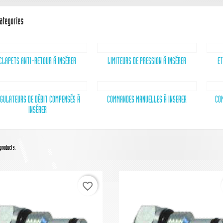
ategories
CLAPETS ANTI-RETOUR À INSÉRER
LIMITEURS DE PRESSION À INSÉRER
ET
GULATEURS DE DÉBIT COMPENSÉS À
COMMANDES MANUELLES À INSERER
COM
INSÉRER
products.
favorite_border