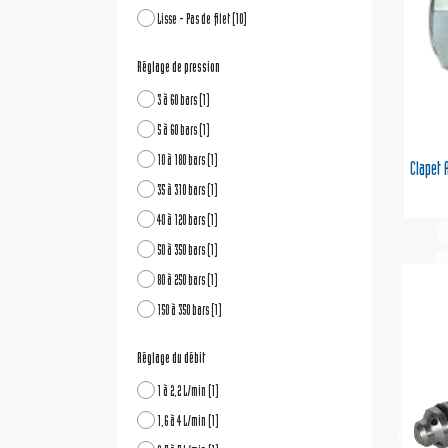
Lisse - Pas de filet
(10)
Réglage de pression
3 à 60 bars
(1)
5 à 60 bars
(1)
10 à 180 bars
(1)
Clapet 
35 à 310 bars
(1)
40 à 120 bars
(1)
50 à 350 bars
(1)
80 à 250 bars
(1)
150 à 350 bars
(1)
Réglage du débit
1 à 2,2 L/min
(1)
1,6 à 4 L/min
(1)