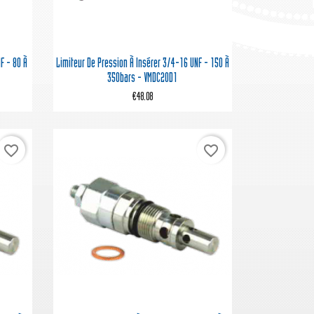

Quick view
F - 80 À
Limiteur De Pression À Insérer 3/4-16 UNF - 150 À
350bars - VMDC20D1
€48.08
favorite_border
favorite_border