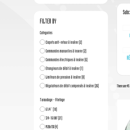
Subc
FILTER BY
Categories
Clapets anti-retour à insérer
(2)
Commandes manuelles à inserer
(2)
RÉ
Commandes électriques à insérer
(6)
Etrangleurs de débit à insérer
(1)
Limiteurs de pression à insérer
(8)
Régulateurs de débit compensés à insérer
(26)
There are 45 
Taraudage - Filetage
G1/4''
(10)
3/4-16 UNF
(21)
M20x150
(4)