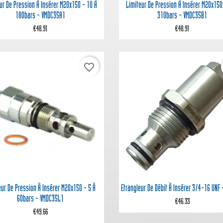


Quick view
Quick view
ur De Pression À Insérer M20x150 - 10 À
Limiteur De Pression À Insérer M20x150
180bars - VMDC35A1
310bars - VMDC35B1
€48.91
€48.91
favorite_border


Quick view
Quick view
eur De Pression À Insérer M20x150 - 5 À
Etrangleur De Débit À Insérer 3/4-16 UNF
60bars - VMDC35L1
€46.33
€49.66