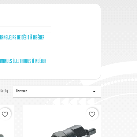
RANGLEURS DE DÉBIT À INSÉRER
MANDES ÉLECTRIQUES À INSÉRER

Sort by:
Relevance
favorite_border
favorite_border