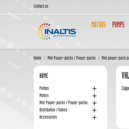
Contact us
MOTORS
PUMPS
Home
Mini Power-packs / Power-packs
Mini power-pack p
VAL
HOME

Pumps
Clape

Motors

Mini Power-packs / Power-packs

Distribution / Valves

Accessories