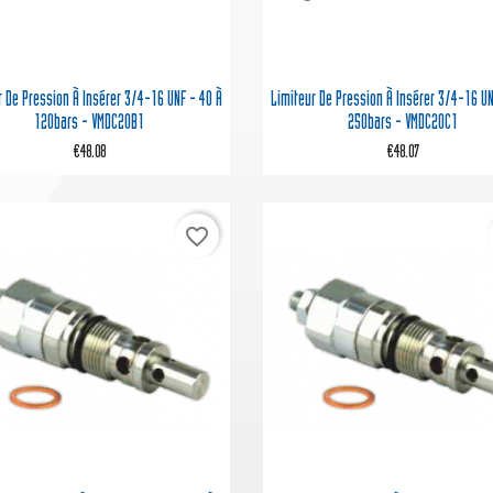


Quick view
Quick view
r De Pression À Insérer 3/4-16 UNF - 40 À
Limiteur De Pression À Insérer 3/4-16 UN
120bars - VMDC20B1
250bars - VMDC20C1
€48.08
€48.07
favorite_border