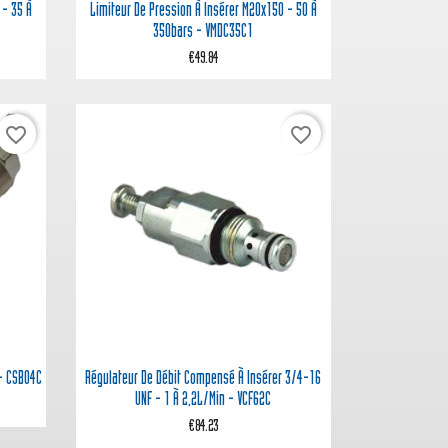

Quick view
 - 35 À
Limiteur De Pression À Insérer M20x150 - 50 À
350bars - VMDC35C1
€49.84
favorite_border
favorite_border

Quick view
 - CSB04C
Régulateur De Débit Compensé À Insérer 3/4-16
UNF - 1 À 2,2L/min - VCF62C
€84.23