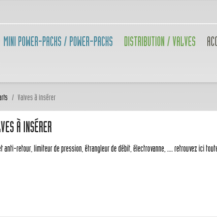
MINI POWER-PACKS / POWER-PACKS
DISTRIBUTION / VALVES
AC
arts
Valves à insérer
VES À INSÉRER
t anti-retour, limiteur de pression, étrangleur de débit, électrovanne, .... retrouvez ici to