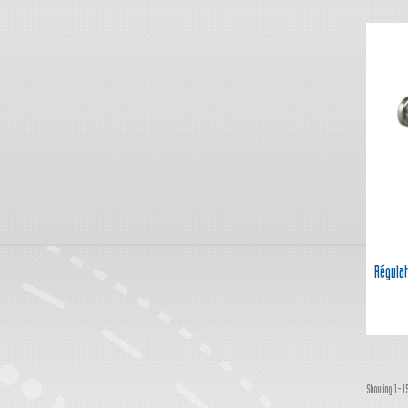
Régula
Showing 1-15