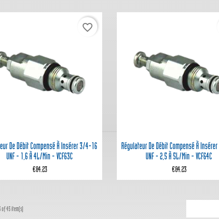
favorite_border


Quick view
Quick view
teur De Débit Compensé À Insérer 3/4-16
Régulateur De Débit Compensé À Insérer
UNF - 1,6 À 4L/min - VCF63C
UNF - 2,5 À 5L/min - VCF64C
€84.23
€84.23
 of 45 item(s)