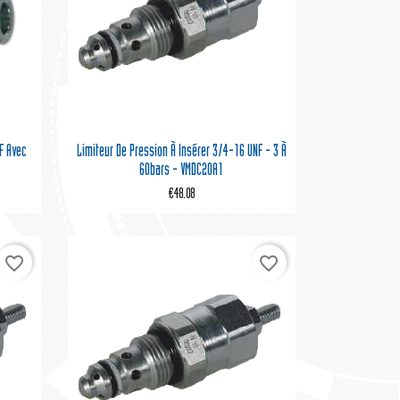

Quick view
F Avec
Limiteur De Pression À Insérer 3/4-16 UNF - 3 À
60bars - VMDC20A1
€48.08
favorite_border
favorite_border