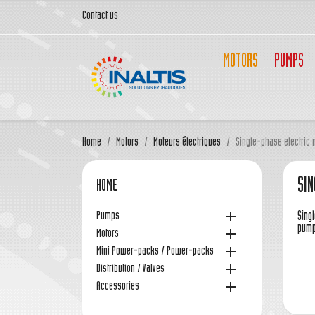
Contact us
MOTORS
PUMPS
Home
Motors
Moteurs électriques
Single-phase electric 
SI
HOME

Pumps
Singl
pump

Motors

Mini Power-packs / Power-packs

Distribution / Valves

Accessories