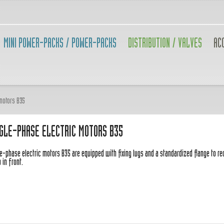
MINI POWER-PACKS / POWER-PACKS
DISTRIBUTION / VALVES
AC
motors B35
NGLE-PHASE ELECTRIC MOTORS B35
e-phase electric motors B35 are equipped with fixing lugs and a standardized flange to rec
 in front.