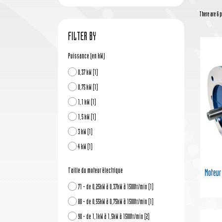
There are 6 p
FILTER BY
Puissance (en kW)
0,37 kW
(1)
0,75 kW
(1)
1,1 kW
(1)
1,5 kW
(1)
3 kW
(1)
4 kW
(1)
Taille du moteur électrique
Moteur
71 - de 0,25kW à 0,37kW à 1500tr/min
(1)
80 - de 0,55kW à 0,75kW à 1500tr/min
(1)
90 - de 1,1kW à 1,5kW à 1500tr/min
(2)