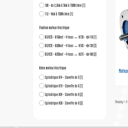
100 - de 2,2kW à 3kW à 1500tr/min
(1)
112 - 4kW à 1500tr/min
(1)
Fixation moteur électrique
B5/B35 - Ø160ext - 4 trous ↔ Ø130 - Ꚛ110
(1)
B5/B35 - Ø200ext - 4 trous ↔ Ø165 - Ꚛ130
(3)
B5/B35 - Ø250ext - 4 trous ↔ Ø215 - Ꚛ180
(2)
Arbre moteur électrique
Moteu
Cylindrique Ø14 - Clavette de 5
(1)
Cylindrique Ø19 - Clavette de 6
(1)
Cylindrique Ø24 - Clavette de 8
(2)
Showing 1-6 
Cylindrique Ø28 - Clavette de 8
(2)