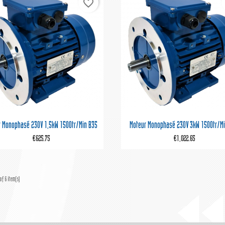
favorite_border


Quick view
Quick view
r Monophasé 230V 1,5kW 1500tr/min B35
Moteur Monophasé 230V 3kW 1500tr/mi
€625.75
€1,022.65
of 6 item(s)