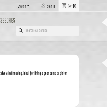
shopping_cart


Cart
(0)
English
Sign in
CESSORIES
search
eive a bellhousing. Ideal for lining a gear pump or piston