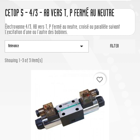
CETOP 5 - 4/3 - AB VERS T, P FERMÉ AU NEUTRE
Électrovanne 4/3, AB vers T, P fermé au neutre, croisé ou parallèle suivant
l'excitation d'une ou l'autre des bobines.

Relevance
FILTER
Showing 1-3 of 3 item(s)
favorite_border