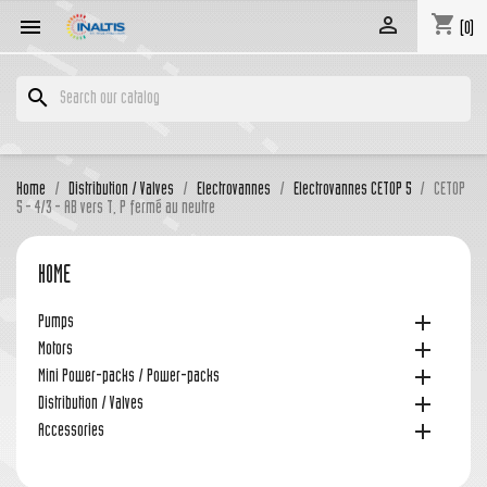
shopping_cart


(0)
search
Home
Distribution / Valves
Electrovannes
Electrovannes CETOP 5
CETOP
5 - 4/3 - AB vers T, P fermé au neutre
HOME

Pumps

Motors

Mini Power-packs / Power-packs

Distribution / Valves

Accessories