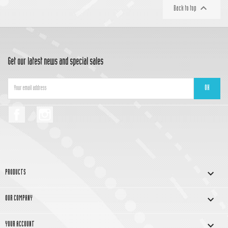

Back to top
Get our latest news and special sales
Facebook
Instagram

PRODUCTS

OUR COMPANY

YOUR ACCOUNT