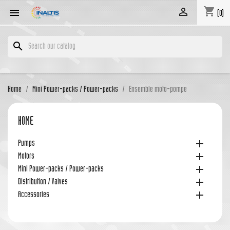
shopping_cart


(0)
search
Home
Mini Power-packs / Power-packs
Ensemble moto-pompe
HOME

Pumps

Motors

Mini Power-packs / Power-packs

Distribution / Valves

Accessories