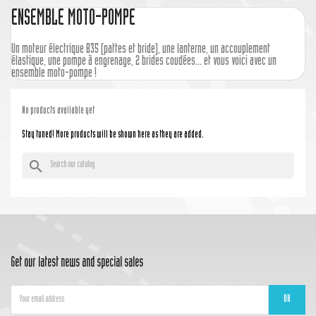
ENSEMBLE MOTO-POMPE
Un moteur électrique B35 (pattes et bride), une lanterne, un accouplement
élastique, une pompe à engrenage, 2 brides coudées... et vous voici avec un
ensemble moto-pompe !
No products available yet
Stay tuned! More products will be shown here as they are added.
search
Get our latest news and special sales